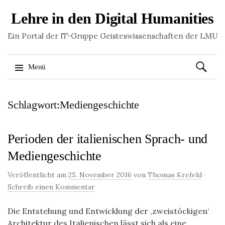
Lehre in den Digital Humanities
Ein Portal der IT-Gruppe Geisteswissenschaften der LMU
Suchen
Menü
nach:
Springe
Schlagwort:Mediengeschichte
zum
Inhalt
Perioden der italienischen Sprach- und
Mediengeschichte
Veröffentlicht am
25. November 2016
von
Thomas Krefeld
·
Schreib einen Kommentar
Die Entstehung und Entwicklung der ‚zweistöckigen‘
Architektur des Italienischen lässt sich als eine