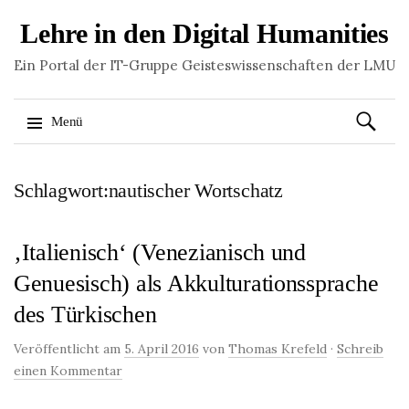
Lehre in den Digital Humanities
Ein Portal der IT-Gruppe Geisteswissenschaften der LMU
Suchen
Menü
nach:
Springe
Schlagwort:nautischer Wortschatz
zum
Inhalt
‚Italienisch‘ (Venezianisch und
Genuesisch) als Akkulturationssprache
des Türkischen
Veröffentlicht am
5. April 2016
von
Thomas Krefeld
·
Schreib
einen Kommentar