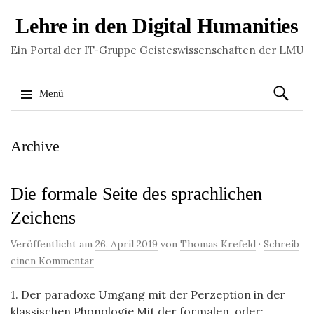
Lehre in den Digital Humanities
Ein Portal der IT-Gruppe Geisteswissenschaften der LMU
Suchen
Menü
nach:
Springe
Archive
zum
Inhalt
Die formale Seite des sprachlichen
Zeichens
Veröffentlicht am
26. April 2019
von
Thomas Krefeld
·
Schreib
einen Kommentar
1. Der paradoxe Umgang mit der Perzeption in der
klassischen Phonologie Mit der formalen, oder: