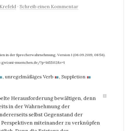
Krefeld
·
Schreib einen Kommentar
en in der Sprecherwahrnehmung. Version 1 (06.09.2019, 08:56).
e.gwi.uni-muenchen.de/?p=145502&v=1
,
unregelmäßiges Verb
,
Suppletion
1
ppelte Herausforderung bewältigen, denn
rseits in der Wahrnehmung der
ndererseits selbst Gegenstand der
 Perspektiven miteinander zu verknüpfen