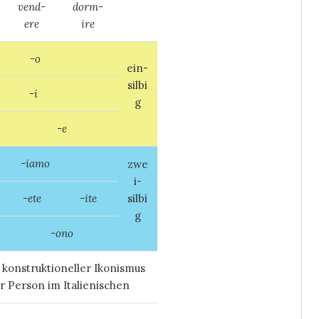
vend-
dorm-
ere
ire
-o
ein-
silbi
-i
g
-e
-iamo
zwe
i-
-ete
-ite
silbi
g
-ono
d konstruktioneller Ikonismus
r Person im Italienischen