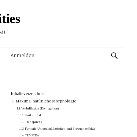
ties
LMU
Suchen
Anmelden
nach:
Inhaltsverzeichnis:
1. Maximal natürliche Morphologie
1.1. Verbalflexion (Konjugation)
1.1.1. Uniformität
1.1.2. Transparenz
1.1.3. Formale Unregelmäßigkeiten und Frequenzeffekte
1.1.4. TEMPORA