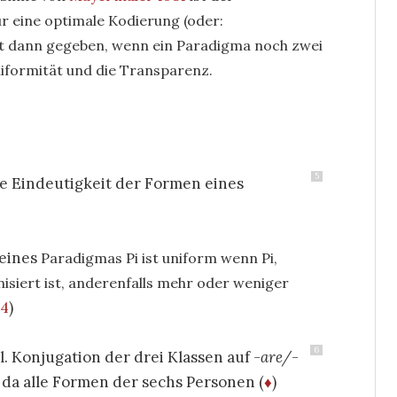
r eine optimale Kodierung (oder:
erst dann gegeben, wenn ein Paradigma noch zwei
niformität und die Transparenz.
5
he Eindeutigkeit der Formen eines
 eines
Paradigmas Pi ist uniform wenn Pi,
siert ist,
anderenfalls mehr oder weniger
34
)
6
l. Konjugation der drei Klassen auf
-are/-
da alle Formen der sechs Personen (
♦
)