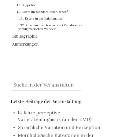
1.2. Suppletion
2
1.3.
Essere
im Standarditalienischen
1.3.1. Essere in der Italoromania
1.3.2. Zusammenwirken von drei Variablen des
paradigmatischen Wandels
Bibliographie
Anmerkungen
:
Letzte Beiträge der Veranstaltung
14 Jahre perzeptive
Varietätenlinguistik (an der LMU)
Sprachliche Variation und Perzeption
Morphologische Kategorien in der