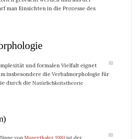
rf man Einsichten in die Prozesse des
orphologie
3
lexität und formalen Vielfalt eignet
um insbesondere die Verbalmorphologie für
ie durch die N
atürlichkeitstheorie
n)
4
 Sinne von
Mayerthaler 1981
ist der