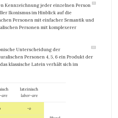
9
en Kennzeichnung jeder einzelnen Person
ller Ikonismus im Hinblick auf die
ischen Personen mit einfacher Semantik und
ralischen Personen mit komplexerer
10
onische Unterscheidung der
luralischen Personen 4, 5, 6 ein Produkt der
as klassische Latein verhält sich im
nisch
lateinisch
-are
labor-are
o
-o