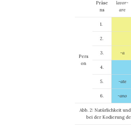
Präse
lavor-
ns
are
1.
2.
3.
-a
Pers
on
4.
5.
-ate
6.
-ano
Abb. 2: Natürlichkeit un
bei der Kodierung de