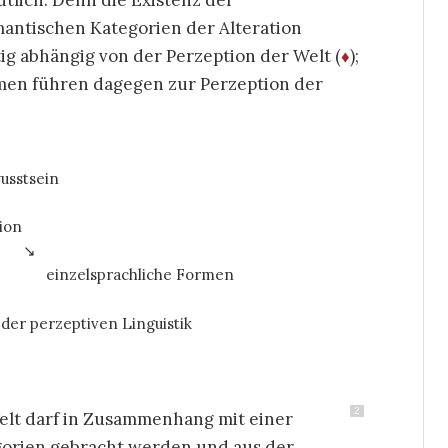
utlich. Denn die Existenz der
antischen Kategorien der Alteration
ig abhängig von der Perzeption der Welt (
♦
);
gmen führen dagegen zur Perzeption der
usstsein
ion
↘
nzelsprachliche Formen
 der perzeptiven Linguistik
2
elt darf in Zusammenhang mit einer
gorien gebracht werden und aus der