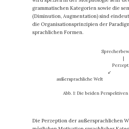
wird speziell in der Morphologie sehr de
grammatischen Kategorien sowie die sem
(Diminution, Augmentation) sind eindeut
die Organisationsprinzipien der Paradi
sprachlichen Formen.
Sprecherbew
|
Perzept
↙ 
außersprachliche Welt ei
Abb. 1: Die beiden Perspektiven
Die Perzeption der außersprachlichen W
möglichen Motivation sprachlicher Kate