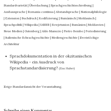
Standardvarietät
|
Überdachung
|
Sprachgeschichtsschreibung
|
Ausbausprache
|
Romania continua
|
Abstandsprache
|
Nationalphilologie
|
Extension
|
Buchdruck
|
Kodifizierung
|
Rumänisch
|
Moldauisch
|
Sprachpolitik
|
Wikipedia
|
UdSSR
|
Sowjetunion
|
Rumänien
|
Moldawien
|
Neue Medien
|
Gutenberg
|
Aldo Manuzio
|
Pietro Bembo
|
Periodisierung
|
Italienische Schrachgeschichte
|
Mediengeschichte
|
Zweistöckige
Architektur
Sprachdokumentation in der okzitanischen
Wikipedia - ein Ausdruck von
Sprachstandardisierung?
(Eva Huber)
Zeige Standardansicht der Veranstaltung.
Schreibe einen Kommentar