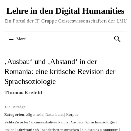
Lehre in den Digital Humanities
Ein Portal der IT-Gruppe Geisteswissenschaften der LMU
Suchen
Menü
nach:
Springe
‚Ausbau‘ und ‚Abstand‘ in der
zum
Inhalt
Romania: eine kritische Revision der
Sprachsoziologie
Thomas Krefeld
Alle Beiträge
Kategorien:
Allgemein
|
Datenbank
|
Korpus
Schlagwörter:
kommunikativer Raum
|
Ausbau
|
Sprachsoziologie
|
Italien
|
Okzitanisch
|
Minderheitensprachen
|
dialektales Kontinuum
|