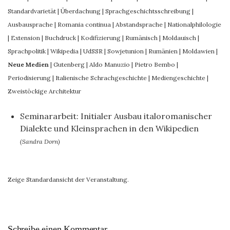
Standardvarietät
|
Überdachung
|
Sprachgeschichtsschreibung
|
Ausbausprache
|
Romania continua
|
Abstandsprache
|
Nationalphilologie
|
Extension
|
Buchdruck
|
Kodifizierung
|
Rumänisch
|
Moldauisch
|
Sprachpolitik
|
Wikipedia
|
UdSSR
|
Sowjetunion
|
Rumänien
|
Moldawien
|
Neue Medien
|
Gutenberg
|
Aldo Manuzio
|
Pietro Bembo
|
Periodisierung
|
Italienische Schrachgeschichte
|
Mediengeschichte
|
Zweistöckige Architektur
Seminararbeit: Initialer Ausbau italoromanischer
Dialekte und Kleinsprachen in den Wikipedien
(Sandra Dorn)
Zeige Standardansicht der Veranstaltung.
Schreibe einen Kommentar