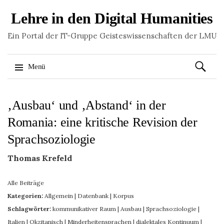
Lehre in den Digital Humanities
Ein Portal der IT-Gruppe Geisteswissenschaften der LMU
Suchen
Menü
nach:
Springe
‚Ausbau‘ und ‚Abstand‘ in der
zum
Inhalt
Romania: eine kritische Revision der
Sprachsoziologie
Thomas Krefeld
Alle Beiträge
Kategorien:
Allgemein
|
Datenbank
|
Korpus
Schlagwörter:
kommunikativer Raum
|
Ausbau
|
Sprachsoziologie
|
Italien
|
Okzitanisch
|
Minderheitensprachen
|
dialektales Kontinuum
|