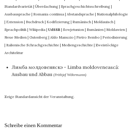
Standardvarietät
|
Überdachung
|
Sprachgeschichtsschreibung
|
Ausbausprache
|
Romania continua
|
Abstandsprache
|
Nationalphilologie
|
Extension
|
Buchdruck
|
Kodifizierung
|
Rumänisch
|
Moldauisch
|
Sprachpolitik
|
Wikipedia
|
UdSSR
|
Sowjetunion
|
Rumänien
|
Moldawien
|
Neue Medien
|
Gutenberg
|
Aldo Manuzio
|
Pietro Bembo
|
Periodisierung
|
Italienische Schrachgeschichte
|
Mediengeschichte
|
Zweistöckige
Architektur
Лимба молдовеняскэ - Limba moldovenească:
Ausbau und Abbau
(Frithjof Wöhrmann)
Zeige Standardansicht der Veranstaltung.
Schreibe einen Kommentar