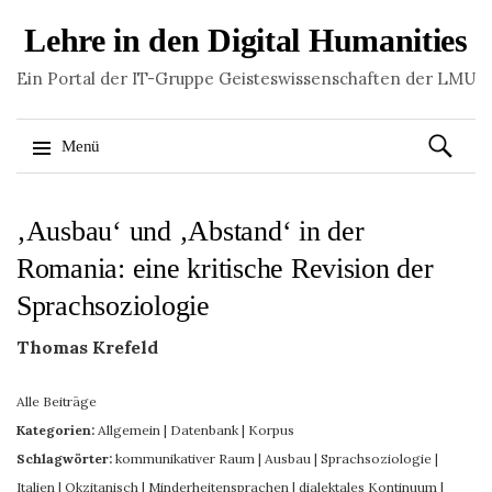
Lehre in den Digital Humanities
Ein Portal der IT-Gruppe Geisteswissenschaften der LMU
Suchen
Menü
nach:
Springe
‚Ausbau‘ und ‚Abstand‘ in der
zum
Inhalt
Romania: eine kritische Revision der
Sprachsoziologie
Thomas Krefeld
Alle Beiträge
Kategorien:
Allgemein
|
Datenbank
|
Korpus
Schlagwörter:
kommunikativer Raum
|
Ausbau
|
Sprachsoziologie
|
Italien
|
Okzitanisch
|
Minderheitensprachen
|
dialektales Kontinuum
|