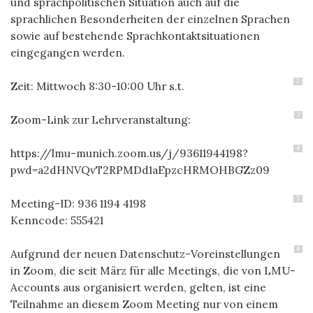
und sprachpolitischen Situation auch auf die
sprachlichen Besonderheiten der einzelnen Sprachen
sowie auf bestehende Sprachkontaktsituationen
eingegangen werden.
2
Zeit: Mittwoch 8:30-10:00 Uhr s.t.
3
Zoom-Link zur Lehrveranstaltung:
4
https://lmu-munich.zoom.us/j/93611944198?
pwd=a2dHNVQvT2RPMDd1aEpzcHRMOHBGZz09
5
Meeting-ID: 936 1194 4198
Kenncode: 555421
6
Aufgrund der neuen Datenschutz-Voreinstellungen
in Zoom, die seit März für alle Meetings, die von LMU-
Accounts aus organisiert werden, gelten, ist eine
Teilnahme an diesem Zoom Meeting nur von einem