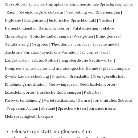
Glossotopik
|
Sprachkartographie
|
mehrdimensionale Sprachgeographie
|
Raum
|
Zweistöckige Architektur
|
Verbreitung von Entlehnungen
|
Diglossie
|
Bilinguismus
|
historischer Sprachkontakt
|
Tacitus
|
Namenkontinuität
|
Germania inferior
|
Palatalisierung
|
relative
Chronologie
|
Gotische Entlehnungen
|
Westgoten
|
Ethnogenese
|
Gentilisierung
|
Ostgoten
|
Theoderich
|
comitiva
|
Sprachwandel
|
diachrone Variation
|
synchrone Variation
|
lat. comes
|
fara
|
Langobarden
|
edictus Rothari
|
langobardische Rechtswörter
|
Kongruenz sprachlicher und archäologischer Befunde
|
placiti campani
|
Zweite Lautverschiebung
|
Franken
|
Grenzkultur
|
Grenzgesellschaft
|
Entlehnungsmotivation
|
Merowingerzeit
|
Bedürfnislehnwörter
|
Luxuslehnwörter
|
fränkische Entlehnungen
|
Fellfarbe
|
Farbwortentlehnung
|
Varietätenkontakt
|
Gämse
|
vorrömisches Substrat
|
Tropaeum Alpium
|
Abstand
|
Sprecherwissen
|
parametrisierte
Mehrsprachigkeit
|
h-aspiré
Glossotope statt Isoglossen. Zum