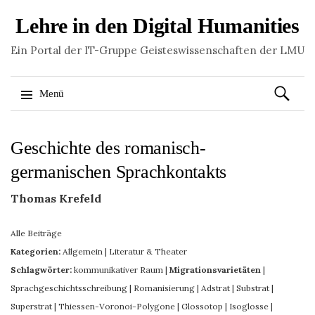
Lehre in den Digital Humanities
Ein Portal der IT-Gruppe Geisteswissenschaften der LMU
Suchen
Menü
nach:
Springe
Geschichte des romanisch-
zum
Inhalt
germanischen Sprachkontakts
Thomas Krefeld
Alle Beiträge
Kategorien:
Allgemein
|
Literatur & Theater
Schlagwörter:
kommunikativer Raum
|
Migrationsvarietäten
|
Sprachgeschichtsschreibung
|
Romanisierung
|
Adstrat
|
Substrat
|
Superstrat
|
Thiessen-Voronoi-Polygone
|
Glossotop
|
Isoglosse
|