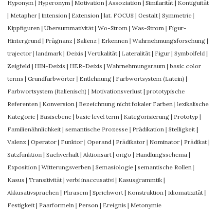
Hyponym
|
Hyperonym
|
Motivation
|
Assoziation
|
Similarität
|
Kontiguität
|
Metapher
|
Intension
|
Extension
|
lat. FOCUS
|
Gestalt
|
Symmetrie
|
Kippfiguren
|
Übersummativität
|
Wo-Strom
|
Was-Strom
|
Figur-
Hintergrund
|
Prägnanz
|
Salienz
|
Erkennen
|
Wahrnehmungsforschung
|
trajector
|
landmark
|
Deixis
|
Vertikalität
|
Lateralität
|
Figur
|
Symbolfeld
|
Zeigfeld
|
HIN-Deixis
|
HER-Deixis
|
Wahrnehmungsraum
|
basic color
terms
|
Grundfarbwörter
|
Entlehnung
|
Farbwortsystem (Latein)
|
Farbwortsystem (Italienisch)
|
Motivationsverlust
|
prototypische
Referenten
|
Konversion
|
Bezeichnung nicht fokaler Farben
|
lexikalische
Kategorie
|
Basisebene
|
basic level term
|
Kategorisierung
|
Prototyp
|
Familienähnlichkeit
|
semantische Prozesse
|
Prädikation
|
Stelligkeit
|
Valenz
|
Operator
|
Funktor
|
Operand
|
Prädikator
|
Nominator
|
Prädikat
|
Satzfunktion
|
Sachverhalt
|
Aktionsart
|
origo
|
Handlungsschema
|
Exposition
|
Witterungsverben
|
Semasiologie
|
semantische Rollen
|
Kasus
|
Transitivität
|
verbi inaccusativi
|
Kasusgrammtik
|
Akkusativsprachen
|
Phrasem
|
Sprichwort
|
Konstruktion
|
Idiomatizität
|
Festigkeit
|
Paarformeln
|
Person
|
Ereignis
|
Metonymie