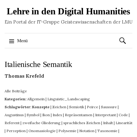
Lehre in den Digital Humanities
Ein Portal der IT-Gruppe Geisteswissenschaften der LMU
Suchen
Menü
nach:
Springe
Italienische Semantik
zum
Inhalt
Thomas Krefeld
Alle Beiträge
Kategorien:
Allgemein
|
Linguistic_Landscaping
Schlagwörter:
Konzepte
|
Zeichen
|
Semiotik
|
Peirce
|
Saussure
|
Augustinus
|
Symbol
|
Ikon
|
Index
|
Repräsentamen
|
Interpretant
|
Code
|
Referent
|
zweifache Gliederung
|
sprachliches Zeichen
|
Inhalt
|
Linearität
|
Perzeption
|
Onomasiologie
|
Polysemie
|
Notation
|
Taxonomie
|