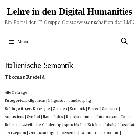
Lehre in den Digital Humanities
Ein Portal der IT-Gruppe Geisteswissenschaften der LMU
Suchen
Menü
nach:
Springe
Italienische Semantik
zum
Inhalt
Thomas Krefeld
Alle Beiträge
Kategorien:
Allgemein
|
Linguistic_Landscaping
Schlagwörter:
Konzepte
|
Zeichen
|
Semiotik
|
Peirce
|
Saussure
|
Augustinus
|
Symbol
|
Ikon
|
Index
|
Repräsentamen
|
Interpretant
|
Code
|
Referent
|
zweifache Gliederung
|
sprachliches Zeichen
|
Inhalt
|
Linearität
|
Perzeption
|
Onomasiologie
|
Polysemie
|
Notation
|
Taxonomie
|