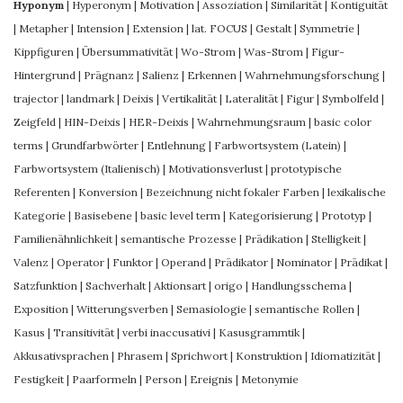
Hyponym
|
Hyperonym
|
Motivation
|
Assoziation
|
Similarität
|
Kontiguität
|
Metapher
|
Intension
|
Extension
|
lat. FOCUS
|
Gestalt
|
Symmetrie
|
Kippfiguren
|
Übersummativität
|
Wo-Strom
|
Was-Strom
|
Figur-
Hintergrund
|
Prägnanz
|
Salienz
|
Erkennen
|
Wahrnehmungsforschung
|
trajector
|
landmark
|
Deixis
|
Vertikalität
|
Lateralität
|
Figur
|
Symbolfeld
|
Zeigfeld
|
HIN-Deixis
|
HER-Deixis
|
Wahrnehmungsraum
|
basic color
terms
|
Grundfarbwörter
|
Entlehnung
|
Farbwortsystem (Latein)
|
Farbwortsystem (Italienisch)
|
Motivationsverlust
|
prototypische
Referenten
|
Konversion
|
Bezeichnung nicht fokaler Farben
|
lexikalische
Kategorie
|
Basisebene
|
basic level term
|
Kategorisierung
|
Prototyp
|
Familienähnlichkeit
|
semantische Prozesse
|
Prädikation
|
Stelligkeit
|
Valenz
|
Operator
|
Funktor
|
Operand
|
Prädikator
|
Nominator
|
Prädikat
|
Satzfunktion
|
Sachverhalt
|
Aktionsart
|
origo
|
Handlungsschema
|
Exposition
|
Witterungsverben
|
Semasiologie
|
semantische Rollen
|
Kasus
|
Transitivität
|
verbi inaccusativi
|
Kasusgrammtik
|
Akkusativsprachen
|
Phrasem
|
Sprichwort
|
Konstruktion
|
Idiomatizität
|
Festigkeit
|
Paarformeln
|
Person
|
Ereignis
|
Metonymie