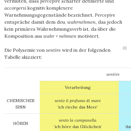
vermuten, dass
percepire
schärfer definierte und
accorgersi
kognitiv komplexere
Warnehmungsgegenstände bezeichnet.
Percepire
entspräche damit dem deu.
wahrnehmen
, das jedoch
kein primäres Wahrnehmungsverb ist, da über die
Komposition aus
wahr + nehmen
motiviert.
9
Die Polysemie von
sentire
wird in der folgenden
Tabelle skizziert
:
sentire
Verarbeitung
CHEMISCHER
sento il profumo di mare
SINN
‘ich rieche das Meer’
sento la campanella
HÖREN
‘ich höre das Glöckchen’
‘da