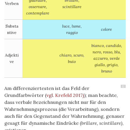
guardare,
brillare,
Verben
osservare,
scintillare
contemplare
Substa
luce, lume,
colore
ntive
raggio
bianco, candido,
nero, rosso, blu,
Adjekti
chiaro, scuro,
azzurro, verde
ve
buio
giallo, grigio,
bruno
12
Am differenziertesten ist das Feld der
Grundfarbwörter
(
vgl. Krefeld 2017j
)
; man beachte,
dass verbale Bezeichnungen nicht nur für den
Wahrnehmungsprozess (die Verarbeitung), sondern
auch für den Gegenstand der Wahrnehmung, genauer
gesagt für dynamische Eindrücke (
brillare, scintillare)
,