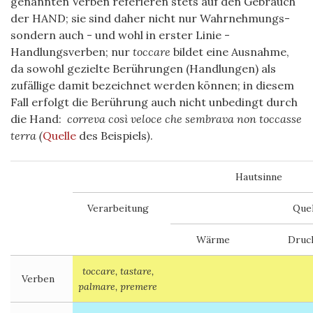
genannten Verben referieren stets auf den Gebrauch
der HAND; sie sind daher nicht nur Wahrnehmungs-
sondern auch - und wohl in erster Linie -
Handlungsverben; nur
toccare
bildet eine Ausnahme,
da sowohl gezielte Berührungen (Handlungen) als
zufällige damit bezeichnet werden können; in diesem
Fall erfolgt die Berührung auch nicht unbedingt durch
die Hand:
correva così veloce che sembrava non toccasse
terra (
Quelle
des Beispiels
)
.
Hautsinne
Verarbeitung
Quel
Wärme
Druc
toccare, tastare,
Verben
palmare, premere