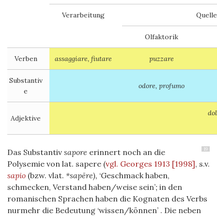
Verarbeitung
Quelle
Olfaktorik
Verben
assaggiare, fiutare
puzzare
Substantiv
odore, profumo
e
dol
Adjektive
19
Das Substantiv
sapore
erinnert noch an die
Polysemie von lat. sapere (
vgl. Georges 1913 [1998]
, s.v.
sapio
(bzw. vlat.
*sapēre),
‘Geschmack haben,
schmecken, Verstand haben/weise sein’
;
in den
romanischen Sprachen haben die Kognaten des Verbs
nurmehr die Bedeutung ‘wissen/können’ . Die neben