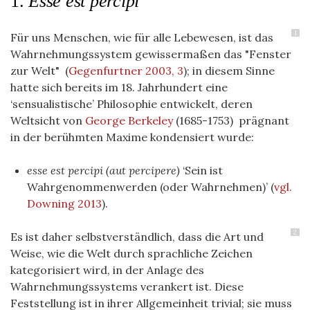
1.
Esse est percipi
1
Für uns Menschen, wie für alle Lebewesen, ist das
Wahrnehmungssystem gewissermaßen das "Fenster
zur Welt"
(
Gegenfurtner 2003, 3
)
; in diesem Sinne
hatte sich bereits im 18. Jahrhundert eine
‘sensualistische’ Philosophie entwickelt, deren
Weltsicht von
George Berkeley
(1685-1753) prägnant
in der berühmten Maxime kondensiert wurde:
esse est percipi (aut percipere)
‘Sein ist
Wahrgenommenwerden (oder Wahrnehmen)’
(
vgl.
Downing 2013
)
.
2
Es ist daher selbstverständlich, dass die Art und
Weise, wie die Welt durch sprachliche Zeichen
kategorisiert wird, in der Anlage des
Wahrnehmungssystems verankert ist. Diese
Feststellung ist in ihrer Allgemeinheit trivial; sie muss