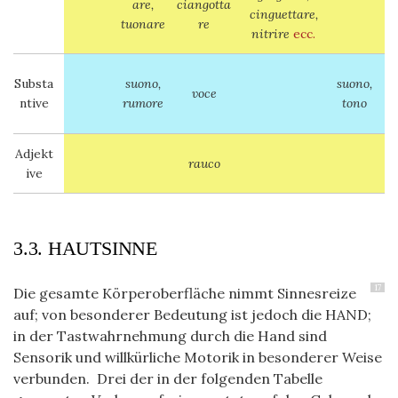
are,
ciangotta
cinguettare,
tuonare
re
nitrire
ecc.
Substa
suono,
suono,
voce
ntive
rumore
tono
Adjekt
rauco
ive
3.3. HAUTSINNE
17
Die gesamte Körperoberfläche nimmt Sinnesreize
auf; von besonderer Bedeutung ist jedoch die HAND;
in der Tastwahrnehmung durch die Hand sind
Sensorik und willkürliche Motorik in besonderer Weise
verbunden. Drei der in der folgenden Tabelle