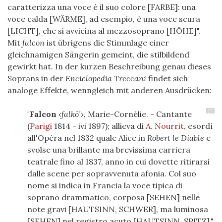
caratterizza una voce è il suo colore [FARBE]: una
voce calda [WÄRME], ad esempio, è una voce scura
[LICHT], che si avvicina al mezzosoprano [HÖHE]".
Mit
falcon
ist übrigens die Stimmlage einer
gleichnamigen Sängerin gemeint, die stilbildend
gewirkt hat. In der kurzen Beschreibung genau dieses
Soprans in der
Enciclopedia Treccani
findet sich
analoge Effekte, wenngleich mit anderen Ausdrücken:
27
"Falcon
‹
falkõ
´›,
Marie-Cornélie
. - Cantante
(
Parigi
1814
- ivi
1897
); allieva di
A. Nourrit
, esordì
all'Opéra nel
1832
quale Alice in
Robert le Diable
e
svolse una brillante ma brevissima carriera
teatrale fino al
1837
, anno in cui dovette ritirarsi
dalle scene per sopravvenuta afonia. Col suo
nome si indica in Francia la voce tipica di
soprano drammatico, corposa [SEHEN] nelle
note gravi [HAUTSINN, SCHWER], ma luminosa
[SEHEN] nel registro acuto [HAUTSINN, SPITZ]."