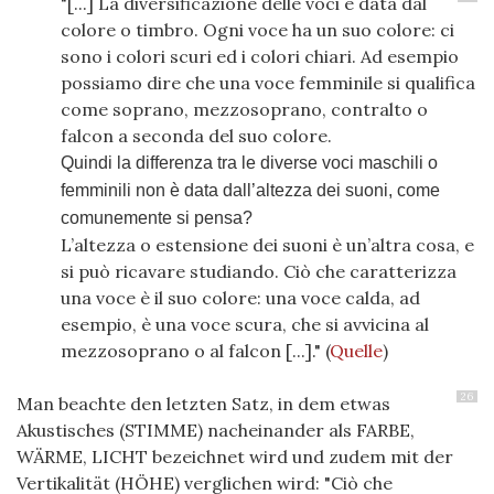
"[...] La diversificazione delle voci è data dal
colore o timbro. Ogni voce ha un suo colore: ci
sono i colori scuri ed i colori chiari. Ad esempio
possiamo dire che una voce femminile si qualifica
come soprano, mezzosoprano, contralto o
falcon a seconda del suo colore.
Quindi la differenza tra le diverse voci maschili o
femminili non è data dall’altezza dei suoni, come
comunemente si pensa?
L’altezza o estensione dei suoni è un’altra cosa, e
si può ricavare studiando. Ciò che caratterizza
una voce è il suo colore: una voce calda, ad
esempio, è una voce scura, che si avvicina al
mezzosoprano o al falcon [...]." (
Quelle
)
26
Man beachte den letzten Satz, in dem etwas
Akustisches (STIMME) nacheinander als FARBE,
WÄRME, LICHT bezeichnet wird und zudem mit der
Vertikalität (HÖHE) verglichen wird: "Ciò che