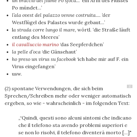
un braccio del fiume Po sfoca... ‘
ein Arm des Flusses
Po mündet...’
l’ala ovest del palazzo venne costruita....
‘d
er
Westflügel des Palastes wurde gebaut...’
l
a strada corre lungo il mare,
wörtl.
‘
die Straße läuft
entlang des Meeres’
il cavalluccio marino
‘das Seepferdchen’
la pelle d’oca
‘die Gänsehaut’
ho preso un virus su facebook
‘ich habe mir auf F. ein
Virus eingefangen’
usw.
32
(2) spontane Verwendungen, die sich beim
Sprechen/Schreiben mehr oder weniger automatisch
ergeben, so wie - wahrscheinlich - im folgenden Text:
“Quindi, questi sono alcuni sintomi che indicano
che il telefono sta avendo problemi superiori e
se non lo risolvi, il telefono diventerà morto [...]"