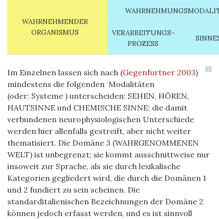
WAHRNEHMUNGSMODALI
WAHRNEHMENDER
ORGANISMUS
VERARBEITUNGS-
SINNE
PROZESS
4
Im Einzelnen lassen sich nach
(
Gegenfurtner 2003
)
mindestens die folgenden
Modalitäten
(oder:
Systeme
) unterscheiden: SEHEN, HÖREN,
HAUTSINNE und CHEMISCHE SINNE; die damit
verbundenen neurophysiologischen Unterschiede
werden hier allenfalls gestreift, aber nicht weiter
thematisiert. Die Domäne 3 (WAHRGENOMMENEN
WELT) ist unbegrenzt; sie kommt ausschnittweise nur
insoweit zur Sprache, als sie durch lexikalische
Kategorien gegliedert wird, die durch die Domänen 1
und 2 fundiert zu sein scheinen. Die
standarditalienischen Bezeichnungen der Domäne 2
können jedoch erfasst werden, und es ist sinnvoll