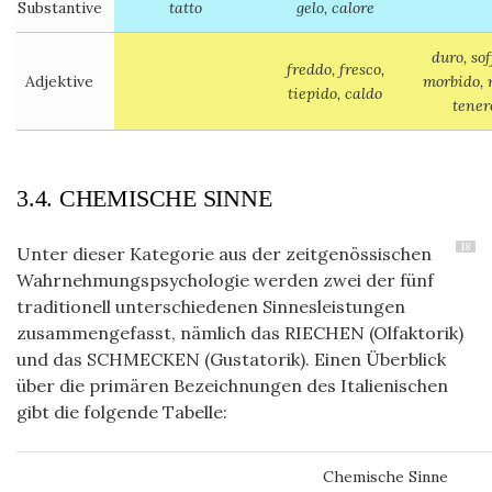
Substantive
tatto
gelo, calore
duro, sof
freddo, fresco,
Adjektive
morbido, 
tiepido, caldo
tener
3.4. CHEMISCHE SINNE
18
Unter dieser Kategorie aus der zeitgenössischen
Wahrnehmungspsychologie werden zwei der fünf
traditionell unterschiedenen Sinnesleistungen
zusammengefasst, nämlich das RIECHEN (Olfaktorik)
und das SCHMECKEN (Gustatorik). Einen Überblick
über die primären Bezeichnungen des Italienischen
gibt die folgende Tabelle:
Chemische Sinne