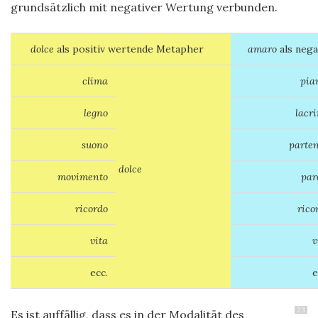
grundsätzlich mit negativer Wertung verbunden.
dolce
als positiv wertende Metapher
amaro
als neg
clima
pia
legno
lacr
suono
parte
dolce
movimento
par
ricordo
rico
vita
v
ecc.
e
23
Es ist auffällig, dass es in der Modalität des