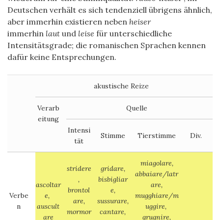
Deutschen verhält es sich tendenziell übrigens ähnlich,
aber immerhin existieren neben
heiser
immerhin
laut
und
leise
für unterschiedliche
Intensitätsgrade; die romanischen Sprachen kennen
dafür keine Entsprechungen.
akustische Reize
Verarb
Quelle
eitung
Intensi
Stimme
Tierstimme
Div.
tät
miagolare,
stridere
gridare,
abbaiare/latr
,
bisbigliar
ascoltar
are,
brontol
e,
Verbe
e,
mugghiare/m
are,
sussurare,
n
auscult
uggire,
mormor
cantare,
are
grugnire,