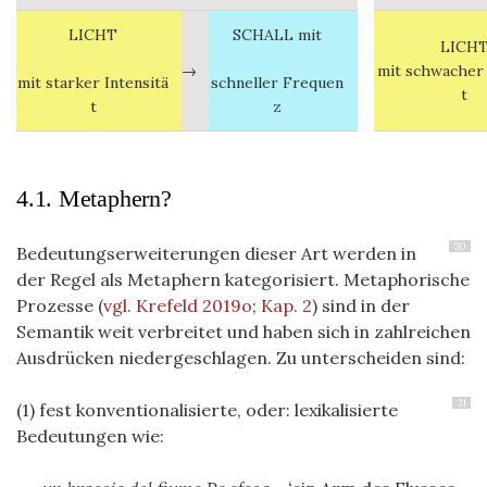
LICHT
SCHALL mit
LICH
→
mit
schwache
mit
starker
Intensitä
schneller
Frequen
t
t
z
4.1. Metaphern?
30
Bedeutungserweiterungen dieser Art werden in
der Regel als Metaphern kategorisiert. Metaphorische
Prozesse (
vgl. Krefeld 2019o
;
Kap. 2
) sind in der
Semantik weit verbreitet und haben sich in zahlreichen
Ausdrücken niedergeschlagen. Zu unterscheiden sind:
31
(1) fest konventionalisierte, oder: lexikalisierte
Bedeutungen wie: