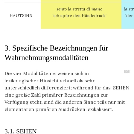
sento la stretta di mano
la st
HAUTSINN
‘
ich spüre den Händedruck’
‘der
3. Spezifische Bezeichnungen für
Wahrnehmungsmodalitäten
10
Die vier Modalitäten erweisen sich in
lexikologischer Hinsicht schnell als sehr
unterschiedlich differenziert; während für das SEHEN
eine große Zahl primärer Bezeichnungen zur
Verfügung steht, sind die anderen Sinne teils nur mit
elementaren primären Ausdrücken lexikalisiert.
3.1. SEHEN