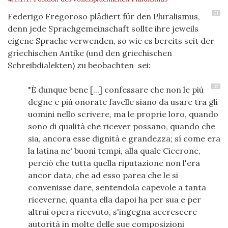
31
Federigo Fregoroso plädiert für den Pluralismus,
denn jede Sprachgemeinschaft sollte ihre jeweils
eigene Sprache verwenden, so wie es bereits seit der
griechischen Antike (und den griechischen
Schreibdialekten) zu beobachten sei:
32
"È dunque bene [...] confessare che non le piú
degne e piú onorate favelle siano da usare tra gli
uomini nello scrivere, ma le proprie loro, quando
sono di qualità che ricever possano, quando che
sia, ancora esse dignità e grandezza; sí come era
la latina ne' buoni tempi, alla quale Cicerone,
perciò che tutta quella riputazione non l'era
ancor data, che ad esso parea che le si
convenisse dare, sentendola capevole a tanta
riceverne, quanta ella dapoi ha per sua e per
altrui opera ricevuto, s'ingegna accrescere
autorità in molte delle sue composizioni