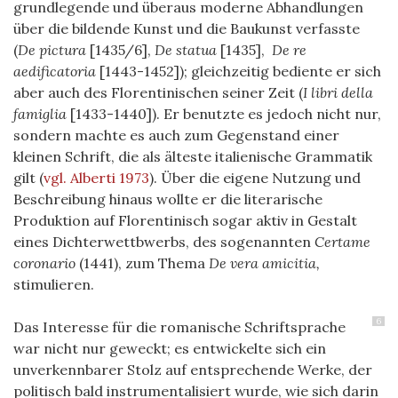
grundlegende und überaus moderne Abhandlungen
über die bildende Kunst und die Baukunst verfasste
(
De pictura
[1435/6],
De statua
[1435],
De re
aedificatoria
[1443-1452]); gleichzeitig bediente er sich
aber auch des Florentinischen seiner Zeit (
I libri della
famiglia
[1433-1440]). Er benutzte es jedoch nicht nur,
sondern machte es auch zum Gegenstand einer
kleinen Schrift, die als älteste italienische Grammatik
gilt
(
vgl. Alberti 1973
)
. Über die eigene Nutzung und
Beschreibung hinaus wollte er die literarische
Produktion auf Florentinisch sogar aktiv in Gestalt
eines Dichterwettbwerbs, des sogenannten
Certame
coronario
(1441), zum Thema
De vera amicitia,
stimulieren.
6
Das Interesse für die romanische Schriftsprache
war nicht nur geweckt; es entwickelte sich ein
unverkennbarer Stolz auf entsprechende Werke, der
politisch bald instrumentalisiert wurde, wie sich darin