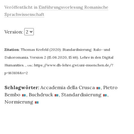
Veröffentlicht in
Einführungsvorlesung Romanische
Sprachwissenschaft
Version:
Zitation
:
Thomas Krefeld (2020): Standardisierung: Italo- und
Dakoromania. Version 2 (15.06.2020, 15:46). Lehre in den Digital
Humanities.
,
url:
https://www.dh-lehre.gwi.uni-muenchen.de/?
p=163108&v=2
Schlagwörter:
Accademia della Crusca
,
Pietro
Bembo
,
Buchdruck
,
Standardisierung
,
Normierung