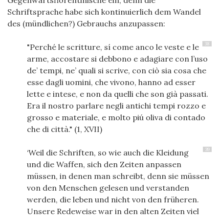
Gegenwartsflorentinische ein, denn die
Schriftsprache habe sich kontinuierlich dem Wandel
des (mündlichen?) Gebrauchs anzupassen:
38
"Perché le scritture, sí come anco le veste e le
arme, accostare si debbono e adagiare con l’uso
de’ tempi, ne’ quali si scrive, con ciò sia cosa che
esse dagli uomini, che vivono, hanno ad esser
lette e intese, e non da quelli che son già passati.
Era il nostro parlare negli antichi tempi rozzo e
grosso e materiale, e molto piú oliva di contado
che di città." (1, XVII)
39
‘Weil die Schriften, so wie auch die Kleidung
und die Waffen, sich den Zeiten anpassen
müssen, in denen man schreibt, denn sie müssen
von den Menschen gelesen und verstanden
werden, die leben und nicht von den früheren.
Unsere Redeweise war in den alten Zeiten viel