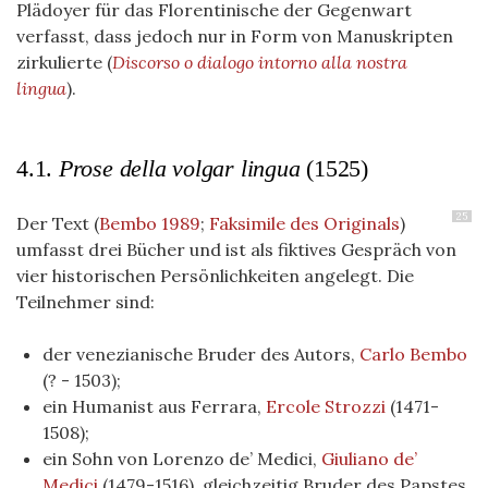
Plädoyer für das Florentinische der Gegenwart
verfasst, dass jedoch nur in Form von Manuskripten
zirkulierte (
Discorso o dialogo intorno alla nostra
lingua
).
4.1.
Prose della volgar lingua
(1525)
25
Der Text (
Bembo 1989
;
Faksimile des Originals
)
umfasst drei Bücher und ist als fiktives Gespräch von
vier historischen Persönlichkeiten angelegt. Die
Teilnehmer sind:
der venezianische Bruder des Autors,
Carlo Bembo
(? - 1503);
ein Humanist aus Ferrara,
Ercole Strozzi
(1471-
1508);
ein Sohn von Lorenzo de’ Medici,
Giuliano de’
Medici
(1479-1516), gleichzeitig Bruder des Papstes