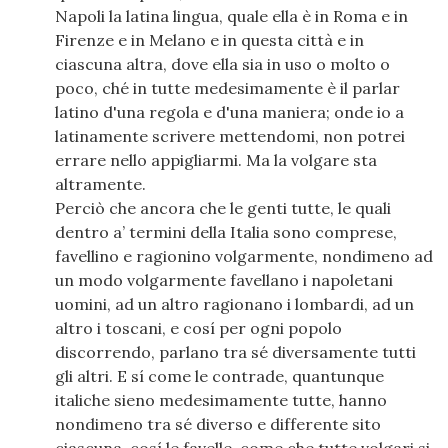
Napoli la latina lingua, quale ella è in Roma e in
Firenze e in Melano e in questa città e in
ciascuna altra, dove ella sia in uso o molto o
poco, ché in tutte medesimamente è il parlar
latino d'una regola e d'una maniera; onde io a
latinamente scrivere mettendomi, non potrei
errare nello appigliarmi. Ma la volgare sta
altramente.
Perciò che ancora che le genti tutte, le quali
dentro a’ termini della Italia sono comprese,
favellino e ragionino volgarmente, nondimeno ad
un modo volgarmente favellano i napoletani
uomini, ad un altro ragionano i lombardi, ad un
altro i toscani, e cosí per ogni popolo
discorrendo, parlano tra sé diversamente tutti
gli altri. E sí come le contrade, quantunque
italiche sieno medesimamente tutte, hanno
nondimeno tra sé diverso e differente sito