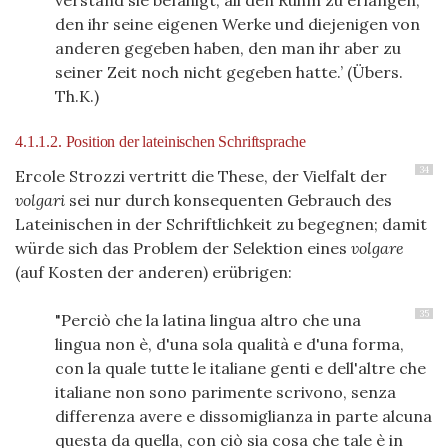
verstand sie befähigt, all den Ruhm zu erlangen,
den ihr seine eigenen Werke und diejenigen von
anderen gegeben haben, den man ihr aber zu
seiner Zeit noch nicht gegeben hatte.’ (Übers.
Th.K.)
4.1.1.2. Position der lateinischen Schriftsprache
34
Ercole Strozzi vertritt die These, der Vielfalt der
volgari
sei nur durch konsequenten Gebrauch des
Lateinischen in der Schriftlichkeit zu begegnen; damit
würde sich das Problem der Selektion eines
volgare
(auf Kosten der anderen) erübrigen:
35
"Perciò che la latina lingua altro che una
lingua non è, d'una sola qualità e d'una forma,
con la quale tutte le italiane genti e dell'altre che
italiane non sono parimente scrivono, senza
differenza avere e dissomiglianza in parte alcuna
questa da quella, con ciò sia cosa che tale è in