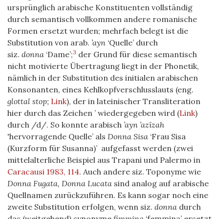
ursprünglich arabische Konstituenten vollständig
durch semantisch vollkommen andere romanische
Formen ersetzt wurden; mehrfach belegt ist die
Substitution von arab.
’ayn
‘Quelle’ durch
3
siz.
donna
‘Dame’;
der Grund für diese semantisch
nicht motivierte Übertragung liegt in der Phonetik,
nämlich in der Substitution des initialen arabischen
Konsonanten, eines Kehlkopfverschlusslauts (eng.
glottal stop;
Link
), der in lateinischer Transliteration
hier durch das Zeichen ’ wiedergegeben wird (
Link
)
durch /d/. So konnte arabisch
’ayn ’azīzah
'hervorragende Quelle’ als
Donna Sisa
‘Frau Sisa
(Kurzform für Susanna)’ aufgefasst werden (zwei
mittelalterliche Beispiel aus Trapani und Palermo in
Caracausi 1983, 114
. Auch andere siz. Toponyme wie
Donna Fugata, Donna Lucata
sind analog auf arabische
Quellnamen zurückzuführen. Es kann sogar noch eine
zweite Substitution erfolgen, wenn siz.
donna
durch
das (weitgehend) synonyme
fímmina
‘femmina’ ersetzt