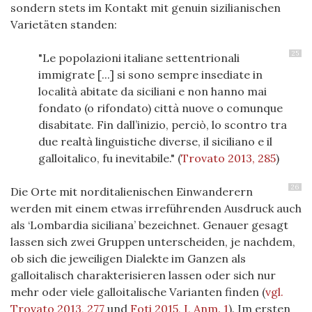
sondern stets im Kontakt mit genuin sizilianischen
Varietäten standen:
25
"Le popolazioni italiane settentrionali
immigrate [...] si sono sempre insediate in
località abitate da siciliani e non hanno mai
fondato (o rifondato) città nuove o comunque
disabitate. Fin dall’inizio, perciò, lo scontro tra
due realtà linguistiche diverse, il siciliano e il
galloitalico, fu inevitabile."
(
Trovato 2013, 285
)
26
Die Orte mit norditalienischen Einwanderern
werden mit einem etwas irreführenden Ausdruck auch
als ‘Lombardia siciliana’ bezeichnet. Genauer gesagt
lassen sich zwei Gruppen unterscheiden, je nachdem,
ob sich die jeweiligen Dialekte im Ganzen als
galloitalisch charakterisieren lassen oder sich nur
mehr oder viele galloitalische Varianten finden (
vgl.
Trovato 2013, 277
und
Foti 2015, I, Anm. 1
). Im ersten