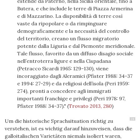
estende da Paternò, nella Sicilia orientale, fino a
Butera, e che include le terre di Piazza Armerina
e di Mazzarino. La disponibilità di terre così
vaste da ripopolare o da rimpinguare
demograficamente e la necessità del controllo
del territorio, creano un flusso migratorio
potente dalla Liguria e dal Piemonte meridionale.
Tale flusso, favorito da un diffuso disagio sociale
nell’entroterra ligure e nella Cispadana
(Petracco Sicardi 1965: 129-130), viene
incoraggiato dagli Aleramici (Pfister 1988: 34-37
e 1994: 27-29) e da religiosi dell’isola (Peri 1959:
274), pronti a concedere agli immigrati
importanti franchige e privilegi (Peri 1978: 97,
Pfister 1988: 34-37)."
(
Trovato 2013, 280
)
24
Um die historische Sprachsituation richtig zu
verstehen, ist es wichtig darauf hinzuweisen, dass die
galloitalischen Varietäten niemals isoliert waren,