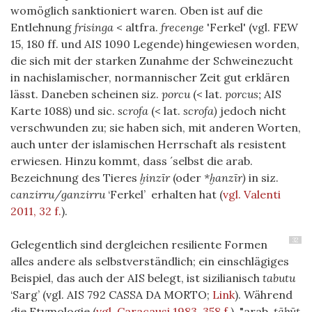
womöglich sanktioniert waren. Oben ist auf die
Entlehnung
frisinga
< altfra.
frecenge
'Ferkel' (vgl. FEW
15, 180 ff. und AIS 1090 Legende) hingewiesen worden,
die sich mit der starken Zunahme der Schweinezucht
in nachislamischer, normannischer Zeit gut erklären
lässt. Daneben scheinen siz.
porcu
(< lat.
porcus;
AIS
Karte 1088
)
und sic.
scrofa
(< lat.
scrofa)
jedoch nicht
verschwunden zu; sie haben sich, mit anderen Worten,
auch unter der islamischen Herrschaft als resistent
erwiesen. Hinzu kommt, dass ´selbst die arab.
Bezeichnung des Tieres
ḫinzīr
(oder
*ḫanzīr)
in siz.
canzirru/ganzirru
‘Ferkel’ erhalten hat
(
vgl. Valenti
2011, 32 f.
)
.
32
Gelegentlich sind dergleichen resiliente Formen
alles andere als selbstverständlich; ein einschlägiges
Beispiel, das auch der AIS belegt, ist sizilianisch
tabutu
‘Sarg’ (vgl. AIS 792 CASSA DA MORTO;
Link
). Während
die Etymologie
(
vgl. Caracausi 1983, 358 f.
)
"arab.
tābūt