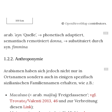
100 km
©
OpenStreetMap
contributors.
20
arab.
’ayn
‘Quelle’, → phonetisch adaptiert,
semantisch remotiviert
donna,
→ substituiert durch
syn.
fimmina
1.2.2. Anthroponymie
21
Arabismen haben sich jedoch nicht nur in
Ortsnamen sondern auch in einigen spezifisch
sizilianischen Familiennamen erhalten, wie z.B.:
Macaluso
(< arab.
maḫluǧ
‘Freigelassener’;
vgl.
Trovato/Valenti 2013, 46
und zur Verbreitung
diesen
Link
);