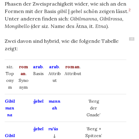
Phasen der Zweisprachigkeit wider, wie sich an den
2
Formen mit der Basis
gibil
|
gebel
schön zeigen lässt.
Unter anderen finden sich:
Gibilmanna, Gibilrossa,
Mongibello
(der siz. Name des Ätna, it.
Etna
).
15
Zwei davon sind hybrid, wie die folgende Tabelle
zeigt:
siz.
rom
arab
.
arab
.
roman
.
Top
an
.
Basis
Attrib
Attribut
ony
Syno
ut
m
nym
Gibil
ǧebel
mann
‘Berg
man
ah
der
na
Gnade’
ǧebel
ru’ūs
‘Berg +
Gibil
↓
Spitzen’