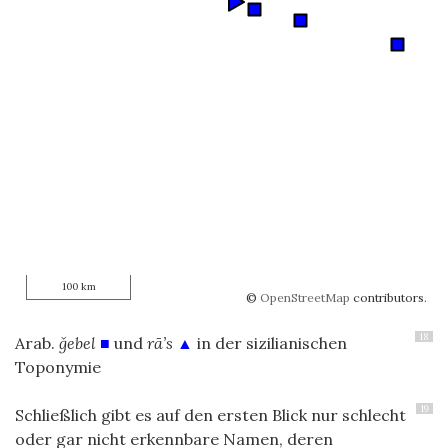
100 km
©
OpenStreetMap
contributors.
18
Arab.
ǧebel
■
und
rā’s
▲
in der sizilianischen
Toponymie
19
Schließlich gibt es auf den ersten Blick nur schlecht
oder gar nicht erkennbare Namen, deren