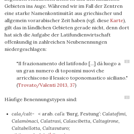
Gebieten ins Auge. Während wir im Fall der Zentren
eine starke Namenkontinuität aus griechischer und
allgemein vorarabischer Zeit haben (vgl. diese
Karte
),
gilt das in ländlichen Gebieten gerade nicht, denn dort
hat sich die Aufgabe der Latifundienwirtschaft
offenkundig in zahlreichen Neubenennungen
niedergeschlagen:
12
"Il frazionamento del latifondo [...] dà luogo a
un gran numero di toponimi nuovi che
arricchiscono il lessico toponomastico siciliano."
(
Trovato/Valenti 2013, 37
)
13
Häufige Benennungstypen sind:
cala/calt
- < arab.
cal’a
‘Burg, Festung’:
Calatafimi,
Calamònaci, Calatrasi, Calascibetta, Caltagirone,
Caltabellotta, Caltavuturo;
1