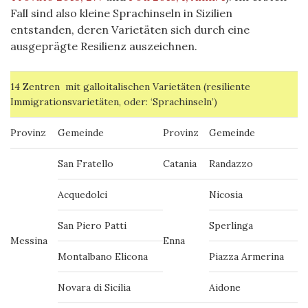
Fall sind also kleine Sprachinseln in Sizilien
entstanden, deren Varietäten sich durch eine
ausgeprägte Resilienz auszeichnen.
14 Zentren mit galloitalischen Varietäten (resiliente
Immigrationsvarietäten, oder: ‘Sprachinseln’)
Provinz
Gemeinde
Provinz
Gemeinde
San Fratello
Catania
Randazzo
Acquedolci
Nicosia
San Piero Patti
Sperlinga
Messina
Enna
Montalbano Elicona
Piazza Armerina
Novara di Sicilia
Aidone