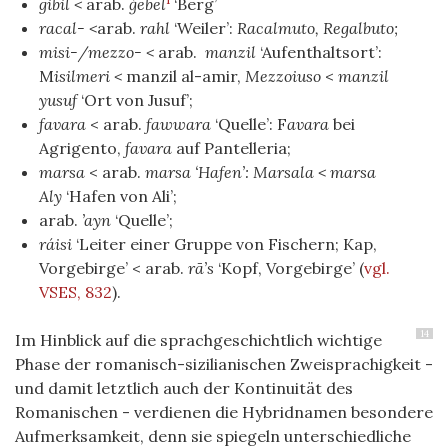
gibil <
arab.
ǧebel
‘Berg’
racal- <
arab.
rahl
‘Weiler’:
Racalmuto, Regalbuto;
misi-/mezzo-
<
arab.
manzil
‘Aufenthaltsort’:
M
isilmeri <
manzil al-amir,
Mezzoiuso
<
manzil
yusuf
‘Ort von Jusuf’;
favara
< arab.
fawwara
‘Quelle’: F
avara
bei
Agrigento,
favara
auf Pantelleria;
marsa
< arab.
marsa
‘Hafen’: Marsala < marsa
Aly
‘Hafen von Ali’;
arab.
’ayn
‘Quelle’;
ráisi
‘Leiter einer Gruppe von Fischern; Kap,
Vorgebirge’ < arab.
rā’s
‘Kopf, Vorgebirge’
(
vgl.
VSES, 832
)
.
14
Im Hinblick auf die sprachgeschichtlich wichtige
Phase der romanisch-sizilianischen Zweisprachigkeit -
und damit letztlich auch der Kontinuität des
Romanischen - verdienen die Hybridnamen besondere
Aufmerksamkeit, denn sie spiegeln unterschiedliche