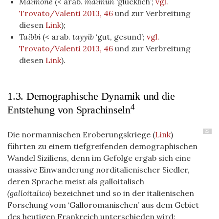
Maimone
(< arab.
maimūn
‘glücklich’;
vgl.
Trovato/Valenti 2013, 46
und zur Verbreitung
diesen
Link
);
Taibbi
(< arab.
tayyib
‘gut, gesund’;
vgl.
Trovato/Valenti 2013, 46
und zur Verbreitung
diesen
Link
).
1.3. Demographische Dynamik und die
4
Entstehung von Sprachinseln
22
Die normannischen Eroberungskriege (
Link
)
führten zu einem tiefgreifenden demographischen
Wandel Siziliens, denn im Gefolge ergab sich eine
massive Einwanderung norditalienischer Siedler,
deren Sprache meist als galloitalisch
(galloitalico)
bezeichnet und so in der italienischen
Forschung vom ‘Galloromanischen’ aus dem Gebiet
des heutigen Frankreich unterschieden wird: