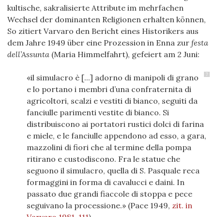
kultische, sakralisierte Attribute im mehrfachen
Wechsel der dominanten Religionen erhalten können,
So zitiert Varvaro den Bericht eines Historikers aus
dem Jahre 1949 über eine Prozession in Enna zur
festa
dell’Assunta
(Maria Himmelfahrt), gefeiert am 2 Juni:
7
«il simulacro è [...] adorno di manipoli di grano
e lo portano i membri d’una confraternita di
agricoltori, scalzi e vestiti di bianco, seguiti da
fanciulle parimenti vestite di bianco. Si
distribuiscono ai portatori rustici dolci di farina
e miele, e le fanciulle appendono ad esso, a gara,
mazzolini di fiori che al termine della pompa
ritirano e custodiscono. Fra le statue che
seguono il simulacro, quella di S. Pasquale reca
formaggini in forma di cavalucci e daini. In
passato due grandi fiaccole di stoppa e pece
seguivano la processione.» (Pace 1949,
zit. in