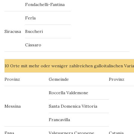
Fondachelli-Fantina
Ferla
Siracusa
Buccheri
Càssaro
10 Orte mit mehr oder weniger zahlreichen galloitalischen Varia
Provinz
Gemeinde
Provinz
Roccella Valdemone
Messina
Santa Domenica Vittoria
Francavilla
Enna
Valguarnera Caropepe
Catania