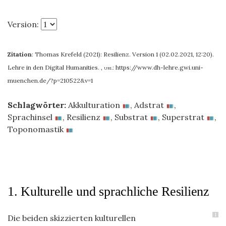
Version:
Zitation
:
Thomas Krefeld (2021): Resilienz. Version 1 (02.02.2021, 12:20).
Lehre in den Digital Humanities.
,
url:
https://www.dh-lehre.gwi.uni-
muenchen.de/?p=210522&v=1
Schlagwörter:
Akkulturation
,
Adstrat
,
Sprachinsel
,
Resilienz
,
Substrat
,
Superstrat
,
Toponomastik
1. Kulturelle und sprachliche Resilienz
1
Die beiden skizzierten kulturellen