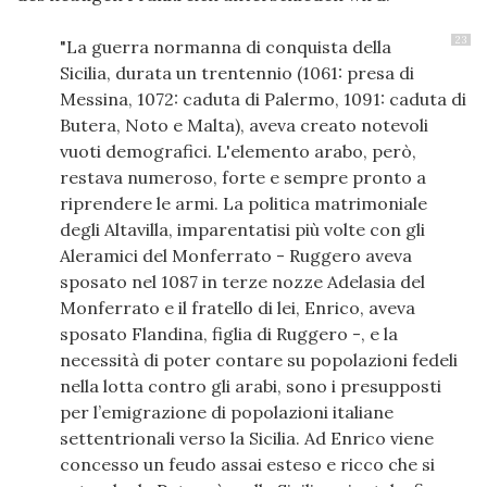
23
"La guerra normanna di conquista della
Sicilia, durata un trentennio (1061: presa di
Messina, 1072: caduta di Palermo, 1091: caduta di
Butera, Noto e Malta), aveva creato notevoli
vuoti demografici. L'elemento arabo, però,
restava numeroso, forte e sempre pronto a
riprendere le armi. La politica matrimoniale
degli Altavilla, imparentatisi più volte con gli
Aleramici del Monferrato - Ruggero aveva
sposato nel 1087 in terze nozze Adelasia del
Monferrato e il fratello di lei, Enrico, aveva
sposato Flandina, figlia di Ruggero -, e la
necessità di poter contare su popolazioni fedeli
nella lotta contro gli arabi, sono i presupposti
per l’emigrazione di popolazioni italiane
settentrionali verso la Sicilia. Ad Enrico viene
concesso un feudo assai esteso e ricco che si