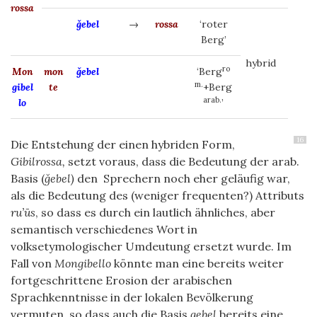
rossa
ǧebel
→
rossa
‘roter
Berg’
hybrid
ro
Mon
mon
ǧebel
‘Berg
m.
gibel
te
+Berg
arab.
lo
’
16
Die Entstehung der einen hybriden Form,
Gibilrossa,
setzt voraus, dass die Bedeutung der arab.
Basis (
ǧebel)
den Sprechern noch eher geläufig war,
als die Bedeutung des (weniger frequenten?) Attributs
ru’ūs
, so dass es durch ein lautlich ähnliches, aber
semantisch verschiedenes Wort in
volksetymologischer Umdeutung ersetzt wurde. Im
Fall von
Mongibello
könnte man eine bereits weiter
fortgeschrittene Erosion der arabischen
Sprachkenntnisse in der lokalen Bevölkerung
vermuten, so dass auch die Basis
gebel
bereits eine