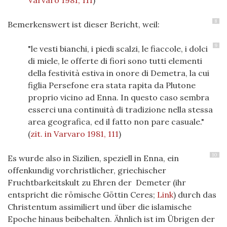
Varvaro 1981, 111
)
8
Bemerkenswert ist dieser Bericht, weil:
9
"le vesti bianchi, i piedi scalzi, le fiaccole, i dolci
di miele, le offerte di fiori sono tutti elementi
della festività estiva in onore di Demetra, la cui
figlia Persefone era stata rapita da Plutone
proprio vicino ad Enna. In questo caso sembra
esserci una continuità di tradizione nella stessa
area geografica, ed il fatto non pare casuale."
(
zit. in Varvaro 1981, 111
)
10
Es wurde also in Sizilien, speziell in Enna, ein
offenkundig vorchristlicher, griechischer
Fruchtbarkeitskult zu Ehren der Demeter (ihr
entspricht die römische Göttin Ceres;
Link
) durch das
Christentum assimiliert und über die islamische
Epoche hinaus beibehalten. Ähnlich ist im Übrigen der