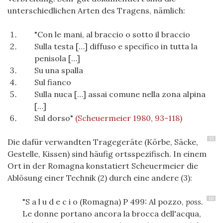
unterschiedlichen Arten des Tragens, nämlich:
"Con le mani, al braccio o sotto il braccio
Sulla testa […] diffuso e specifico in tutta la
penisola […]
Su una spalla
Sul fianco
Sulla nuca […] assai comune nella zona alpina
[…]
Sul dorso"
(Scheuermeier 1980, 93-118)
15
Die dafür verwandten Tragegeräte (Körbe, Säcke,
Gestelle, Kissen) sind häufig ortsspezifisch. In einem
Ort in der Romagna konstatiert Scheuermeier die
Ablösung einer Technik (2) durch eine andere (3):
16
"S a l u d e c i o (Romagna) P 499: Al pozzo,
poss
.
Le donne portano ancora la brocca dell'acqua,