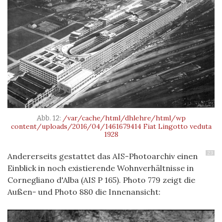
/var/cache/html/dhlehre/html/wp
content/uploads/2016/04/1461679414 Fiat Lingotto veduta
1928
23
Andererseits gestattet das AIS-Photoarchiv einen
Einblick in noch existierende Wohnverhältnisse in
Cornegliano d'Alba (AIS P 165). Photo 779 zeigt die
Außen- und Photo 880 die Innenansicht: