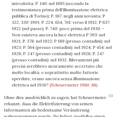
introdotta: P. 146: nel 1895 (secondo la
testimonianza prima dell'illuminazione elettrica
pubblica di Torino); P. 187: negli anni novanta; P
322, 330: 1901; P. 224, 654, 761: verso il 1912; P 637:
1922 (nel paese); P. 740: poco prima del 1930. –
Non esisteva ancora la luce elettrica P 393: nel
1921; P. 378: nel 1922; P 189 (presso contadini): nel
1923; P. 564 (presso contadini): nel 1924; P 454: nel
1928; P. 247 (presso contadini): nel 1928; P. 247
(presso contadini): nel 1932. Rilevamenti più
precisi avrebbero sicuramente accertato che
molte località, e soprattutto molte fattorie
sperdute, erano ancora senza illuminazione
elettrica nel 1930."
(Scheuermeier 1980, 88)
12
Ohne dies ausdrücklich zu sagen, hat Scheuermeier
erkannt, dass die Elektrifizierung von seinen
Informanten als bedeutsame Veränderung
wahrgenommen wurde. Sie liefert zweifellos einen