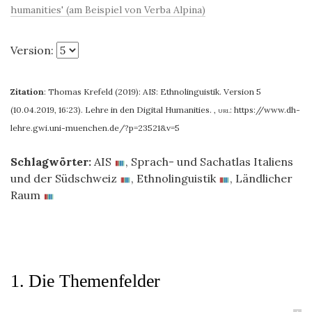
humanities' (am Beispiel von Verba Alpina)
Version:
Zitation
:
Thomas Krefeld (2019): AIS: Ethnolinguistik. Version 5
(10.04.2019, 16:23). Lehre in den Digital Humanities.
,
url:
https://www.dh-
lehre.gwi.uni-muenchen.de/?p=23521&v=5
Schlagwörter:
AIS
,
Sprach- und Sachatlas Italiens
und der Südschweiz
,
Ethnolinguistik
,
Ländlicher
Raum
1. Die Themenfelder