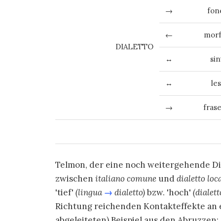
→
fon
←
morf
DIALETTO
↔
sin
↔
le
→
fras
Telmon, der eine noch weitergehende Di
zwischen
italiano comune
und
dialetto loc
'tief'
(lingua
→
dialetto)
bzw. 'hoch'
(dialet
Richtung reichenden Kontakteffekte an e
abgeleiteten) Beispiel aus den Abruzzen: