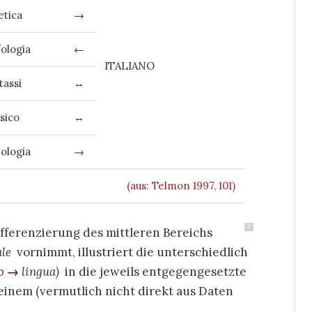
etica
→
ologia
←
ITALIANO
tassi
↔
ssico
↔
eologia
→
(aus: Telmon 1997, 101)
7
fferenzierung des mittleren Bereichs
ale
vornimmt, illustriert die unterschiedlich
to
→
lingua)
in die jeweils entgegengesetzte
inem (vermutlich nicht direkt aus Daten