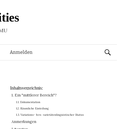
ties
LMU
Suchen
Anmelden
nach:
Inhaltsverzeichnis:
1. Ein "mittlerer Bereich"?
1.1. Dokumentation
1.2. Räumliche Einteilung
1.3. Variations- bzw. varietätenlinguistischer Status
Anmerkungen