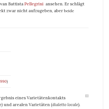
van Battista
Pellegrini
ansehen. Er schlägt
lekt zwar nicht aufzugeben, aber
beide
1990
)
4
Ergebnis eines Varietätenkontakts
e)
und arealen Varietäten (
dialetto locale
).