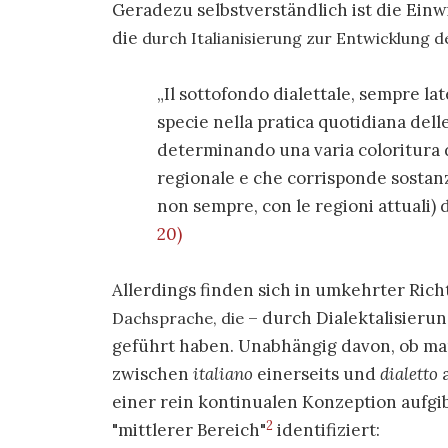
Geradezu selbstverständlich ist die Einw
die
durch Italianisierung zur Entwicklung 
Il sottofondo dialettale, sempre lat
specie nella pratica quotidiana dell
determinando una varia coloritura d
regionale e che corrisponde sostanz
non sempre, con le regioni attuali) de
20)
Allerdings finden sich in umkehrter Ric
– durch Dialektalisieru
Dachsprache, die
geführt haben. Unabhängig davon, ob ma
zwischen
italiano
einerseits und
dialetto
a
einer rein kontinualen Konzeption aufgi
2
"mittlerer Bereich"
identifiziert: