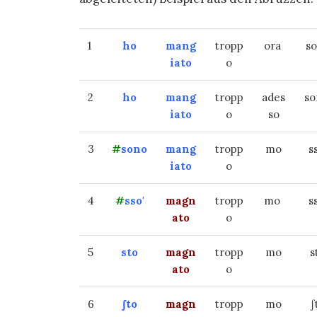
1
ho
mang
tropp
ora
s
iato
o
2
ho
mang
tropp
ades
s
iato
o
so
3
#
sono
mang
tropp
mo
s
iato
o
4
#
sso'
magn
tropp
mo
s
ato
o
5
sto
magn
tropp
mo
s
ato
o
6
∫to
magn
tropp
mo
∫