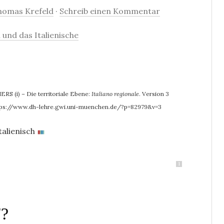
homas Krefeld
·
Schreib einen Kommentar
 und das Italienische
RS (i) – Die territoriale Ebene:
Italiano regionale
. Version 3
tps://www.dh-lehre.gwi.uni-muenchen.de/?p=82979&v=3
talienisch
1
"?