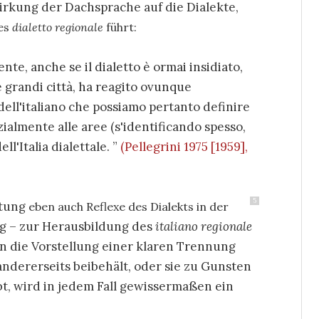
irkung der Dachsprache auf die Dialekte,
des
dialetto regionale
führt:
ente, anche se il dialetto è ormai insidiato,
e grandi città, ha reagito ovunque
ell'italiano che possiamo pertanto definire
ialmente alle aree (s'identificando spesso,
ll'Italia dialettale.
(Pellegrini 1975 [1959],
5
htung
eben auch Reflexe des Dialekts in der
ng – zur Herausbildung des
italiano regionale
n die Vorstellung einer klaren Trennung
ndererseits beibehält, oder sie zu Gunsten
bt, wird in jedem Fall gewissermaßen ein