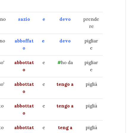
ono
sazio
e
devo
prende
re
ono
abboffat
e
devo
pigliar
o
e
so'
abbottat
e
#
ho da
pigliar
o
e
so'
abbottat
e
tengo a
piglià
o
to
abbottat
e
tengo a
piglià
o
to
abbottat
e
teng a
piglià