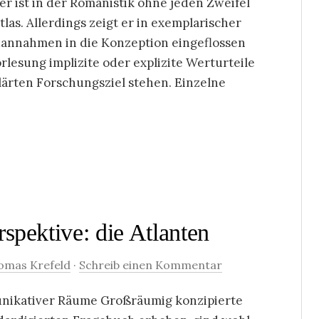
r ist in der Romanistik ohne jeden Zweifel
las. Allerdings zeigt er in exemplarischer
dannahmen in die Konzeption eingeflossen
orlesung implizite oder explizite Werturteile
ärten Forschungsziel stehen. Einzelne
spektive: die Atlanten
omas Krefeld
·
Schreib einen Kommentar
unikativer Räume Großräumig konzipierte