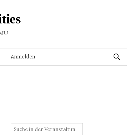
ties
LMU
Suchen
Anmelden
nach:
: