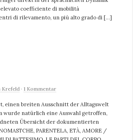
niger direkt in der sprachlichen Dynamik
elevato coefficiente di mobilità
ntri di rilevamento, un più alto grado di […]
 Krefeld
·
1 Kommentar
, einen breiten Ausschnitt der Alltagswelt
m wurde natürlich eine Auswahl getroffen,
rdneten Übersicht der dokumentierten
ONOMASTCHE, PARENTELA, ETÀ, AMORE /
 DI BATTESIMO, LE PARTI DEL CORPO,