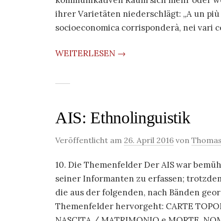
kommunikativen Raum sich mehr oder we
ihrer Varietäten niederschlägt: „A un più 
socioeconomica corrisponderà, nei vari ce
WEITERLESEN →
AIS: Ethnolinguistik
Veröffentlicht am
26. April 2016
von
Thomas
10. Die Themenfelder Der AIS war bemüht
seiner Informanten zu erfassen; trotzde
die aus der folgenden, nach Bänden geo
Themenfelder hervorgeht: CARTE TOP
NASCITA / MATRIMONIO e MORTE, NOMI