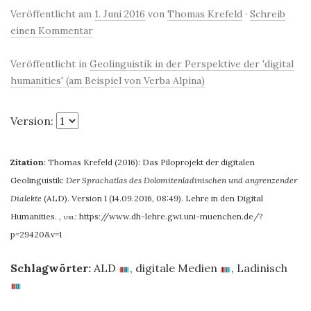
Veröffentlicht am
1. Juni 2016
von
Thomas Krefeld
·
Schreib
einen Kommentar
Veröffentlicht in
Geolinguistik in der Perspektive der 'digital
humanities' (am Beispiel von Verba Alpina)
Version:
Zitation
:
Thomas Krefeld (2016): Das Piloprojekt der digitalen
Geolinguistik:
Der Sprachatlas des Dolomitenladinischen und angrenzender
Dialekte
(ALD). Version 1 (14.09.2016, 08:49). Lehre in den Digital
Humanities.
,
url:
https://www.dh-lehre.gwi.uni-muenchen.de/?
p=29420&v=1
Schlagwörter:
ALD
,
digitale Medien
,
Ladinisch