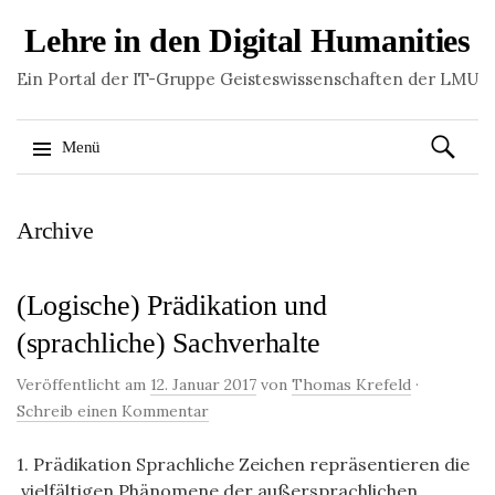
Lehre in den Digital Humanities
Ein Portal der IT-Gruppe Geisteswissenschaften der LMU
Suchen
Menü
nach:
Springe
Archive
zum
Inhalt
(Logische) Prädikation und
(sprachliche) Sachverhalte
Veröffentlicht am
12. Januar 2017
von
Thomas Krefeld
·
Schreib einen Kommentar
1. Prädikation Sprachliche Zeichen repräsentieren die
vielfältigen Phänomene der außersprachlichen