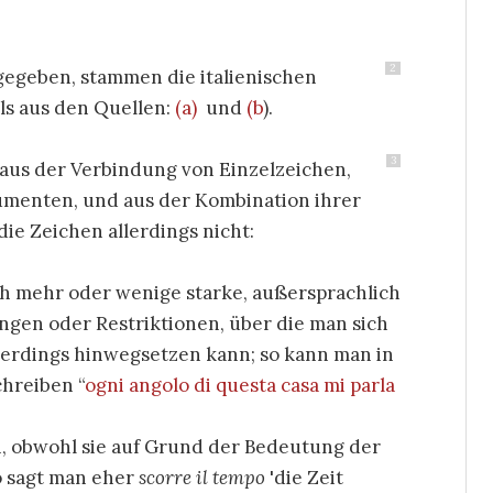
2
egeben, stammen die italienischen
els aus den Quellen:
(a)
und
(b
).
3
 aus der Verbindung von Einzelzeichen,
gumenten, und aus der Kombination ihrer
ie Zeichen allerdings nicht:
ch mehr oder wenige starke, außersprachlich
gen oder Restriktionen, über die man sich
lerdings hinwegsetzen kann; so kann man in
chreiben “
ogni angolo di questa casa mi parla
 obwohl sie auf Grund der Bedeutung der
o sagt man eher
scorre il tempo
'die Zeit