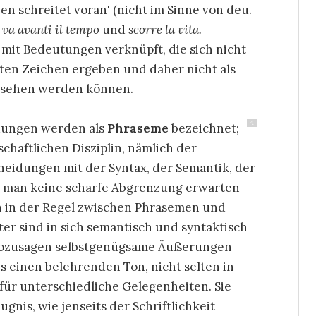
en schreitet voran' (nicht im Sinne von deu.
t
va avanti il tempo
und
scorre la vita.
it Bedeutungen verknüpft, die sich nicht
en Zeichen ergeben und daher nicht als
esehen werden können.
4
indungen werden als
Phraseme
bezeichnet;
chaftlichen Disziplin, nämlich der
hneidungen mit der Syntax, der Semantik, der
ss man keine scharfe Abgrenzung erwarten
ch in der Regel zwischen Phrasemen und
r sind in sich semantisch und syntaktisch
e, sozusagen selbstgenügsame Äußerungen
 einen belehrenden Ton, nicht selten in
ür unterschiedliche Gelegenheiten. Sie
gnis, wie jenseits der Schriftlichkeit