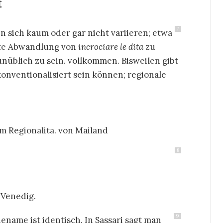
t
7
n sich kaum oder gar nicht variieren; etwa
ete Abwandlung von
incrociare le dita
zu
nüblich zu sein. vollkommen. Bisweilen gibt
konventionalisiert sein können; regionale
 im Regionalita. von Mailand
8
n Venedig.
9
ename ist identisch.
In Sassari sagt man