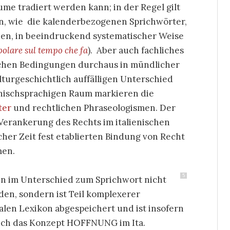
me tradiert werden kann; in der Regel gilt
sen, wie die kalenderbezogenen Sprichwörter,
den, in beeindruckend systematischer Weise
polare sul tempo che fa
). Aber auch fachliches
schen Bedingungen durchaus in mündlicher
turgeschichtlich auffälligen Unterschied
nischsprachigen Raum markieren die
ter
und rechtlichen Phraseologismen. Der
Verankerung des Rechts im italienischen
cher Zeit fest etablierten Bindung von Recht
men.
5
n im Unterschied zum Sprichwort nicht
en, sondern ist Teil komplexerer
len Lexikon abgespeichert und ist insofern
 sich das Konzept HOFFNUNG im Ita.