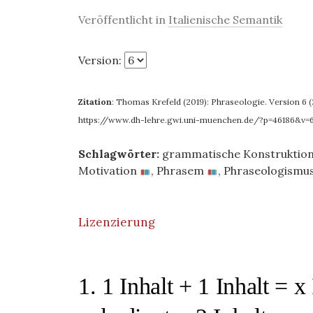
Veröffentlicht in
Italienische Semantik
Version:
Zitation
:
Thomas Krefeld (2019): Phraseologie. Version 6 (2
https://www.dh-lehre.gwi.uni-muenchen.de/?p=46186&v=
Schlagwörter:
grammatische Konstruktio
Motivation
,
Phrasem
,
Phraseologismu
Lizenzierung
1. 1 Inhalt + 1 Inhalt = x