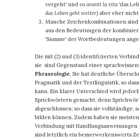
vergeht' und
va avanti la vita '
das Leb
das Leben geht weiter)
aber eher nich
Manche Zeichenkombinationen sind m
aus den Bedeutungen der kombiniert
'Summe' der Wortbedeutungen ang
Die mit (2) und (3) identifizierten Verb
sie sind Gegenstand einer sprachwissens
Phraseologie
. Sie hat deutliche Übersc
Pragmatik und der Textlinguistik, so da
kann. Ein klarer Unterschied wird jedo
Sprichwörtern gemacht, denn Sprichwörte
abgeschlossen; so dass sie vollständig
bilden können. Zudem haben sie meistens
Verbindung mit Handlungsanweisungen f
sind letztlich ein bemerwerkenswerts Zeu