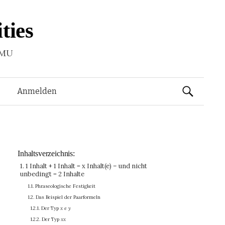
ties
LMU
Suchen
Anmelden
nach:
Inhaltsverzeichnis:
1. 1 Inhalt + 1 Inhalt = x Inhalt(e) – und nicht
unbedingt = 2 Inhalte
1.1. Phraseologische Festigkeit
1.2. Das Beispiel der Paarformeln
1.2.1. Der Typ
x e y
1.2.2. Der Typ
xx