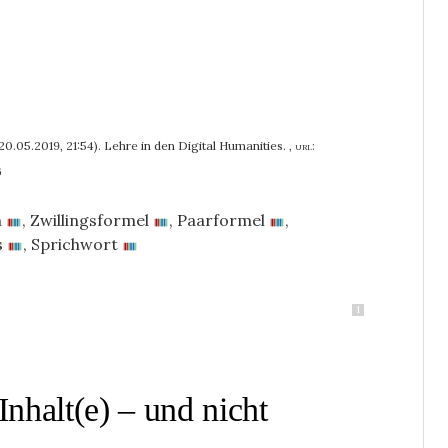
0.05.2019, 21:54). Lehre in den Digital Humanities.
,
url:
6
n
,
Zwillingsformel
,
Paarformel
,
s
,
Sprichwort
1
 Inhalt(e) – und nicht