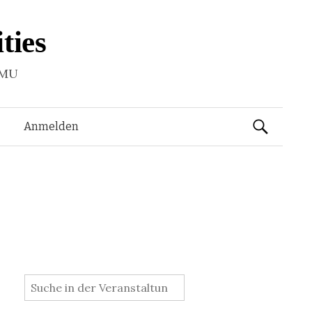
ties
LMU
Suchen
Anmelden
nach:
: