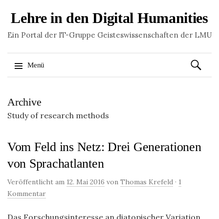
Lehre in den Digital Humanities
Ein Portal der IT-Gruppe Geisteswissenschaften der LMU
Suchen
Menü
nach:
Springe
Archive
zum
Inhalt
Study of research methods
Vom Feld ins Netz: Drei Generationen
von Sprachatlanten
Veröffentlicht am
12. Mai 2016
von
Thomas Krefeld
·
1
Kommentar
Das Forschungsinteresse an diatopischer Variation