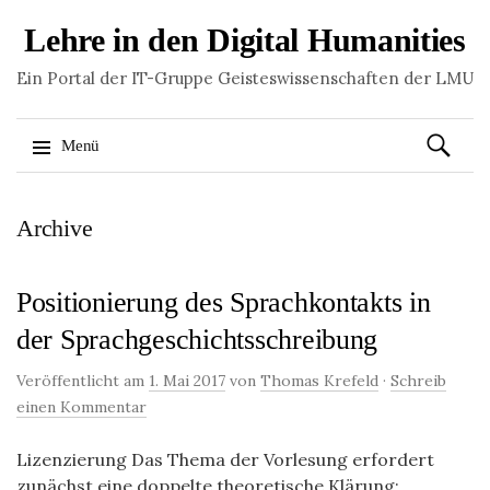
Lehre in den Digital Humanities
Ein Portal der IT-Gruppe Geisteswissenschaften der LMU
Suchen
Menü
nach:
Springe
Archive
zum
Inhalt
Positionierung des Sprachkontakts in
der Sprachgeschichtsschreibung
Veröffentlicht am
1. Mai 2017
von
Thomas Krefeld
·
Schreib
einen Kommentar
Lizenzierung Das Thema der Vorlesung erfordert
zunächst eine doppelte theoretische Klärung;