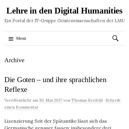
Lehre in den Digital Humanities
Ein Portal der IT-Gruppe Geisteswissenschaften der LMU
Suchen
Menü
nach:
Springe
Archive
zum
Inhalt
Die Goten – und ihre sprachlichen
Reflexe
Veröffentlicht am
30. Mai 2017
von
Thomas Krefeld
·
Schreib
einen Kommentar
Lizenzierung Seit der Spätantike lässt sich das
Germanische genauer fassen; insbesondere drei