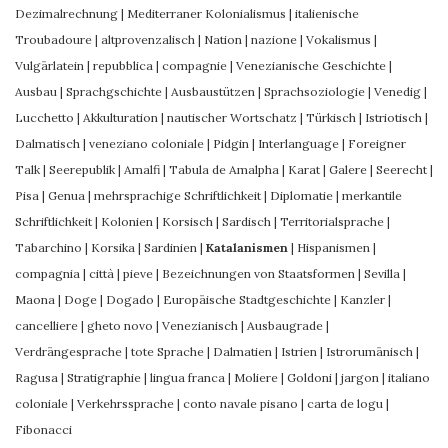
Dezimalrechnung
|
Mediterraner Kolonialismus
|
italienische
Troubadoure
|
altprovenzalisch
|
Nation
|
nazione
|
Vokalismus
|
Vulgärlatein
|
repubblica
|
compagnie
|
Venezianische Geschichte
|
Ausbau
|
Sprachgschichte
|
Ausbaustützen
|
Sprachsoziologie
|
Venedig
|
Lucchetto
|
Akkulturation
|
nautischer Wortschatz
|
Türkisch
|
Istriotisch
|
Dalmatisch
|
veneziano coloniale
|
Pidgin
|
Interlanguage
|
Foreigner
Talk
|
Seerepublik
|
Amalfi
|
Tabula de Amalpha
|
Karat
|
Galere
|
Seerecht
|
Pisa
|
Genua
|
mehrsprachige Schriftlichkeit
|
Diplomatie
|
merkantile
Schriftlichkeit
|
Kolonien
|
Korsisch
|
Sardisch
|
Territorialsprache
|
Tabarchino
|
Korsika
|
Sardinien
|
Katalanismen
|
Hispanismen
|
compagnia
|
città
|
pieve
|
Bezeichnungen von Staatsformen
|
Sevilla
|
Maona
|
Doge
|
Dogado
|
Europäische Stadtgeschichte
|
Kanzler
|
cancelliere
|
gheto novo
|
Venezianisch
|
Ausbaugrade
|
Verdrängesprache
|
tote Sprache
|
Dalmatien
|
Istrien
|
Istrorumänisch
|
Ragusa
|
Stratigraphie
|
lingua franca
|
Moliere
|
Goldoni
|
jargon
|
italiano
coloniale
|
Verkehrssprache
|
conto navale pisano
|
carta de logu
|
Fibonacci