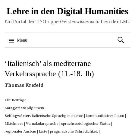
Lehre in den Digital Humanities
Ein Portal der IT-Gruppe Geisteswissenschaften der LMU
Suchen
Menü
nach:
Springe
‘Italienisch’ als mediterrane
zum
Inhalt
Verkehrssprache (11.-18. Jh)
Thomas Krefeld
Alle Beiträge
Kategorien:
Allgemein
Schlagwörter:
Italienische Sprachgeschichte
|
kommunikativer Raum
|
Mittelmeer
|
Vernakularsprache
|
sprachsoziologischer Status
|
regionaler Ausbau
|
Liste
|
pragmatische Schriftlichkeit
|