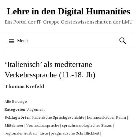
Lehre in den Digital Humanities
Ein Portal der IT-Gruppe Geisteswissenschaften der LMU
Suchen
Menü
nach:
Springe
‘Italienisch’ als mediterrane
zum
Inhalt
Verkehrssprache (11.-18. Jh)
Thomas Krefeld
Alle Beiträge
Kategorien:
Allgemein
Schlagwörter:
Italienische Sprachgeschichte
|
kommunikativer Raum
|
Mittelmeer
|
Vernakularsprache
|
sprachsoziologischer Status
|
regionaler Ausbau
|
Liste
|
pragmatische Schriftlichkeit
|