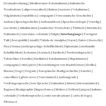
Dezimalrechnung
|
Mediterraner Kolonialismus
|
italienische
Troubadoure
|
altprovenzalisch
|
Nation
|
nazione
|
Vokalismus
|
Vulgärlatein
|
repubblica
|
compagnie
|
Venezianische Geschichte
|
Ausbau
|
Sprachgschichte
|
Ausbaustützen
|
Sprachsoziologie
|
Venedig
|
Lucchetto
|
Akkulturation
|
nautischer Wortschatz
|
Türkisch
|
Istriotisch
|
Dalmatisch
|
veneziano coloniale
|
Pidgin
|
Interlanguage
|
Foreigner
Talk
|
Seerepublik
|
Amalfi
|
Tabula de Amalpha
|
Karat
|
Galere
|
Seerecht
|
Pisa
|
Genua
|
mehrsprachige Schriftlichkeit
|
Diplomatie
|
merkantile
Schriftlichkeit
|
Kolonien
|
Korsisch
|
Sardisch
|
Territorialsprache
|
Tabarchino
|
Korsika
|
Sardinien
|
Katalanismen
|
Hispanismen
|
compagnia
|
città
|
pieve
|
Bezeichnungen von Staatsformen
|
Sevilla
|
Maona
|
Doge
|
Dogado
|
Europäische Stadtgeschichte
|
Kanzler
|
cancelliere
|
gheto novo
|
Venezianisch
|
Ausbaugrade
|
Verdrängesprache
|
tote Sprache
|
Dalmatien
|
Istrien
|
Istrorumänisch
|
Ragusa
|
Stratigraphie
|
lingua franca
|
Moliere
|
Goldoni
|
jargon
|
italiano
coloniale
|
Verkehrssprache
|
conto navale pisano
|
carta de logu
|
Fibonacci