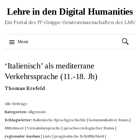
Lehre in den Digital Humanities
Ein Portal der IT-Gruppe Geisteswissenschaften der LMU
Suchen
Menü
nach:
Springe
‘Italienisch’ als mediterrane
zum
Inhalt
Verkehrssprache (11.-18. Jh)
Thomas Krefeld
Alle Beiträge
Kategorien:
Allgemein
Schlagwörter:
Italienische Sprachgeschichte
|
kommunikativer Raum
|
Mittelmeer
|
Vernakularsprache
|
sprachsoziologischer Status
|
regionaler Ausbau
|
Liste
|
pragmatische Schriftlichkeit
|