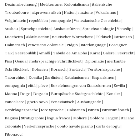
Dezimalrechnung
|
Mediterraner Kolonialismus
|
italienische
Troubadoure
|
altprovenzalisch
|
Nation
|
nazione
|
Vokalismus
|
Vulgärlatein
|
repubblica
|
compagnie
|
Venezianische Geschichte
|
Ausbau
|
Sprachgschichte
|
Ausbaustützen
|
Sprachsoziologie
|
Venedig
|
Lucchetto
|
Akkulturation
|
nautischer Wortschatz
|
Türkisch
|
Istriotisch
|
Dalmatisch
|
veneziano coloniale
|
Pidgin
|
Interlanguage
|
Foreigner
Talk
|
Seerepublik
|
Amalfi
|
Tabula de Amalpha
|
Karat
|
Galere
|
Seerecht
|
Pisa
|
Genua
|
mehrsprachige Schriftlichkeit
|
Diplomatie
|
merkantile
Schriftlichkeit
|
Kolonien
|
Korsisch
|
Sardisch
|
Territorialsprache
|
Tabarchino
|
Korsika
|
Sardinien
|
Katalanismen
|
Hispanismen
|
compagnia
|
città
|
pieve
|
Bezeichnungen von Staatsformen
|
Sevilla
|
Maona
|
Doge
|
Dogado
|
Europäische Stadtgeschichte
|
Kanzler
|
cancelliere
|
gheto novo
|
Venezianisch
|
Ausbaugrade
|
Verdrängesprache
|
tote Sprache
|
Dalmatien
|
Istrien
|
Istrorumänisch
|
Ragusa
|
Stratigraphie
|
lingua franca
|
Moliere
|
Goldoni
|
jargon
|
italiano
coloniale
|
Verkehrssprache
|
conto navale pisano
|
carta de logu
|
Fibonacci