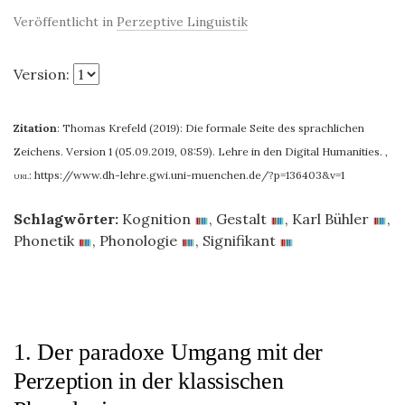
Veröffentlicht in
Perzeptive Linguistik
Version:
Zitation
:
Thomas Krefeld (2019): Die formale Seite des sprachlichen
Zeichens. Version 1 (05.09.2019, 08:59). Lehre in den Digital Humanities.
,
url:
https://www.dh-lehre.gwi.uni-muenchen.de/?p=136403&v=1
Schlagwörter:
Kognition
,
Gestalt
,
Karl Bühler
,
Phonetik
,
Phonologie
,
Signifikant
1. Der paradoxe Umgang mit der
Perzeption in der klassischen