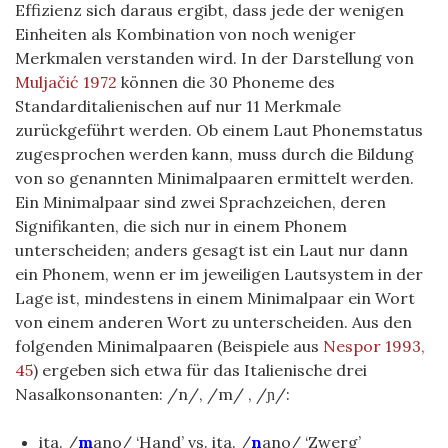
Effizienz sich daraus ergibt, dass jede der wenigen
Einheiten als Kombination von noch weniger
Merkmalen verstanden wird. In der Darstellung von
Muljačić 1972
können die 30 Phoneme des
Standarditalienischen auf nur 11 Merkmale
zurückgeführt werden. Ob einem Laut Phonemstatus
zugesprochen werden kann, muss durch die Bildung
von so genannten Minimalpaaren ermittelt werden.
Ein Minimalpaar sind zwei Sprachzeichen, deren
Signifikanten, die sich nur in einem Phonem
unterscheiden; anders gesagt ist ein Laut nur dann
ein Phonem, wenn er im jeweiligen Lautsystem in der
Lage ist, mindestens in einem Minimalpaar ein Wort
von einem anderen Wort zu unterscheiden. Aus den
folgenden Minimalpaaren (Beispiele aus
Nespor 1993,
45
) ergeben sich etwa für das Italienische drei
Nasalkonsonanten: /n/, /m/ , /ɲ/:
ita. /
m
ano/ ‘Hand’ vs. ita. /
n
ano/ ‘Zwerg’