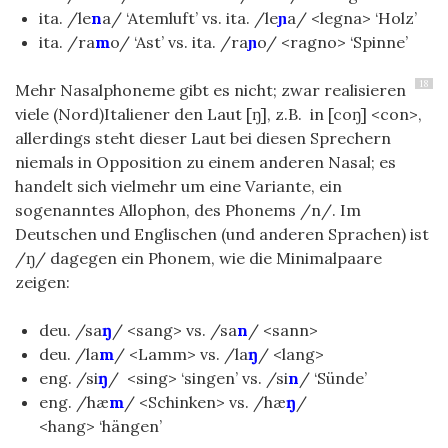
ita. /le
n
a/ ‘Atemluft’ vs. ita. /le
ɲ
a/ <legna> ‘Holz’
ita. /ra
m
o/ ‘Ast’ vs. ita. /ra
ɲ
o/ <ragno> ‘Spinne’
18
Mehr Nasalphoneme gibt es nicht; zwar realisieren
viele (Nord)Italiener den Laut [ŋ], z.B. in [coŋ] <con>,
allerdings steht dieser Laut bei diesen Sprechern
niemals in Opposition zu einem anderen Nasal; es
handelt sich vielmehr um eine Variante, ein
sogenanntes Allophon, des Phonems /n/. Im
Deutschen und Englischen (und anderen Sprachen) ist
/ŋ/ dagegen ein Phonem, wie die Minimalpaare
zeigen:
deu. /sa
ŋ
/ <sang> vs. /sa
n
/ <sann>
deu. /la
m
/ <Lamm> vs. /la
ŋ
/ <lang>
eng. /si
ŋ
/ <sing> ‘singen’ vs. /si
n
/ ‘Sünde’
eng. /hæ
m
/ <Schinken>
vs. /hæ
ŋ
/
<hang> ‘hängen’