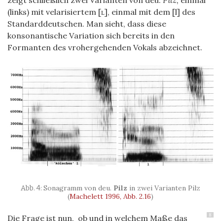
zeigt schließlich zwei Varianten von deu.
Pilz,
einmal
(links) mit velarisiertem [ʟ], einmal mit dem [l] des
Standarddeutschen. Man sieht, dass diese
konsonantische Variation sich bereits in den
Formanten des vrohergehenden Vokals abzeichnet.
Sonagramm von deu.
Pilz
in zwei Varianten Pilz
(
Machelett 1996, Abb. 2.16
)
8
Die Frage ist nun, ob und in welchem Maße das