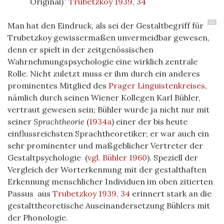
Original)
Trubetzkoy 1939, 34
24
Man hat den Eindruck, als sei der Gestaltbegriff für
Trubetzkoy gewissermaßen unvermeidbar gewesen,
denn er spielt in der zeitgenössischen
Wahrnehmungspsychologie eine wirklich zentrale
Rolle. Nicht zuletzt muss er ihm durch ein anderes
prominentes Mitglied des
Prager Linguistenkreises
,
nämlich durch seinen Wiener Kollegen Karl Bühler,
vertraut gewesen sein; Bühler wurde ja nicht nur mit
seiner
Sprachtheorie
(
1934a
)
einer der bis heute
einflussreichsten Sprachtheoretiker; er war auch ein
sehr prominenter und maßgeblicher Vertreter der
Gestaltpsychologie
(
vgl. Bühler 1960
)
. Speziell der
Vergleich der Worterkennung mit der gestalthaften
Erkennung menschlicher Individuen im oben zitierten
Passus aus
Trubetzkoy 1939, 34
erinnert stark an die
gestalttheoretische Auseinandersetzung Bühlers mit
der Phonologie.