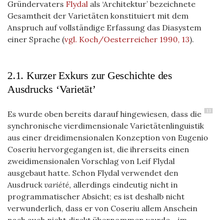
Gründervaters
Flydal
als ‘Architektur’ bezeichnete
Gesamtheit der Varietäten konstituiert mit dem
Anspruch auf vollständige Erfassung das Diasystem
einer Sprache
(
vgl. Koch/Oesterreicher 1990, 13
)
.
2.1. Kurzer Exkurs zur Geschichte des
Ausdrucks ‘Varietät’
13
Es wurde oben bereits darauf hingewiesen, dass die
synchronische vierdimensionale Varietätenlinguistik
aus einer dreidimensionalen Konzeption von Eugenio
Coseriu hervorgegangen ist, die ihrerseits einen
zweidimensionalen Vorschlag von Leif Flydal
ausgebaut hatte. Schon Flydal verwendet den
Ausdruck
variété,
allerdings eindeutig nicht in
programmatischer Absicht; es ist deshalb nicht
verwunderlich, dass er von Coseriu allem Anschein
nach auch nicht direkt übernommen wurde - im