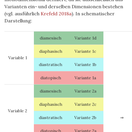
Varianten ein- und derselben Dimensionen bestehen
(vgl. ausführlich
Krefeld 2018a
). In schematischer
Darstellung:
diamesisch
Variante 1d
diaphasisch
Variante 1c
Variable 1
diastratisch
Variante 1b
diatopisch
Variante 1a
diamesisch
Variante 2a
diaphasisch
Variante 2c
Variable 2
diastratisch
Variante 2b
⇒
diatopisch
Variante 2a