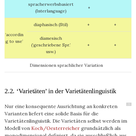
spracherwerbsbasiert
+
(Interlanguage)
diaphasisch (Stil)
+
+
‘accordin
diamesisch
g to use’
(‘geschriebene Spr.’
+
+
usw.)
Dimensionen sprachlicher Variation
2.2. ‘Varietäten’ in der Varietätenlinguistik
21
Nur eine konsequente Ausrichtung an konkreten
Varianten liefert eine solide Basis für die
Varietätenlinguistik. D
ie Varietäten selbst werden i
m
Modell von
Koch/Oesterreicher
grundsätzlich als
monodimensional definiert, da sie ausschließlich aus