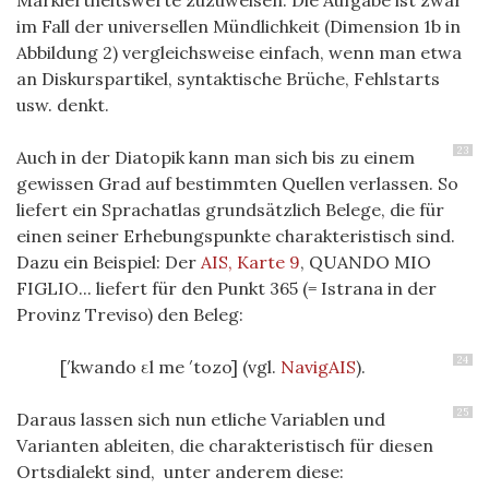
im Fall der universellen Mündlichkeit (Dimension 1b in
Abbildung 2) vergleichsweise einfach, wenn man etwa
an Diskurspartikel, syntaktische Brüche, Fehlstarts
usw. denkt.
23
Auch in der Diatopik kann man sich bis zu einem
gewissen Grad auf bestimmten Quellen verlassen. So
liefert ein Sprachatlas grundsätzlich Belege, die für
einen seiner Erhebungspunkte charakteristisch sind.
Dazu ein Beispiel: Der
AIS, Karte 9
, QUANDO MIO
FIGLIO... liefert für den Punkt 365 (= Istrana in der
Provinz Treviso) den Beleg:
24
[′kwando εl me ′tozo]
(vgl.
NavigAIS
).
25
Daraus lassen sich nun etliche Variablen und
Varianten ableiten, die charakteristisch für diesen
Ortsdialekt sind, unter anderem diese: