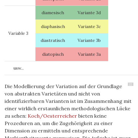
diamesisch
Variante 3d
diaphasisch
Variante 3c
Variable 3
diastratisch
Variante 3b
diatopisch
Variante 3a
usw...
22
Die Modellierung der Variation auf der Grundlage
von abstrakten Varietäten und nicht von
identifizierbaren Varianten ist im Zusammenhang mit
einer wirklich erstaunlichen methodologischen Lücke
zu sehen:
Koch/Oesterreicher
bieten keine
Prozeduren an, um die Zugehörigkeit zu einer
Dimension zu ermitteln und entsprechende
Markiertheitswerte zuzuweisen. Die Aufgabe ist zwar