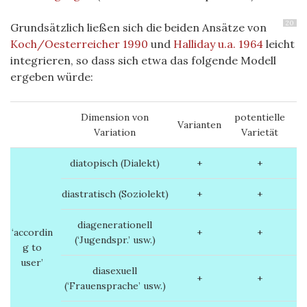
20
Grundsätzlich ließen sich die beiden Ansätze von
Koch/Oesterreicher 1990
und
Halliday u.a. 1964
leicht
integrieren, so dass sich etwa das folgende Modell
ergeben würde:
Dimension von
potentielle
Varianten
Variation
Varietät
diatopisch (Dialekt)
+
+
diastratisch (Soziolekt)
+
+
diagenerationell
‘accordin
+
+
(‘Jugendspr.’ usw.)
g to
user’
diasexuell
+
+
(‘Frauensprache’ usw.)