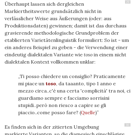
29
Überhaupt lassen sich dergleichen
Markiertheitswerte grundsätzlich nicht in
verlässlicher Weise aus Äußerungen (oder: aus
Produktionsdaten) gewinnen; damit ist das durchaus
gravierende methodologische Grundproblem der
etablierten Varietätenlinguistik formuliert: So ist - um
ein anderes Beispiel zu geben - die Verwendung einer
eindeutig dialektalen Variante wie
toso
in einem nicht
dialektalen Kontext vollkommen unklar:
Ti posso chiedere un consiglio? Praticamente
mi piace un
toso
, da taaanto, tipo 1 anno e
mezzo circa..c'è una certa 'complicità' tra noi, ci
guardiamo sempre e facciamo sorrisini
stupidi..però non riesco a capire se gli
piaccio..come posso fare? (
Quelle
)
30
Es finden sich in der zitierten Umgebung
markierte Varianten, so die diamesisch einschlägige