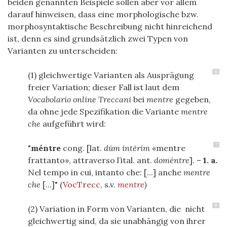
beiden genannten Beispiele sollen aber vor allem
darauf hinweisen, dass eine morphologische bzw.
morphosyntaktische Beschreibung nicht hinreichend
ist, denn es sind grundsätzlich zwei Typen von
Varianten zu unterscheiden:
6
(1) gleichwertige Varianten als Ausprägung
freier Variation; dieser Fall ist laut dem
Vocabolario online Treccani
bei
mentre
gegeben,
da ohne jede Spezifikation die Variante
mentre
che
aufgeführt wird:
7
"
méntre
cong. [lat.
d
ŭ
m
ĭ
nt
ĕ
rim
«mentre
frattanto», attraverso l’ital. ant.
doméntre
]. –
1.
a.
Nel tempo in cui, intanto che: [...] anche
mentre
che
[...]" (
VocTrecc
, s.v.
mentre
)
8
(2) Variation in Form von Varianten, die nicht
gleichwertig sind, da sie unabhängig von ihrer