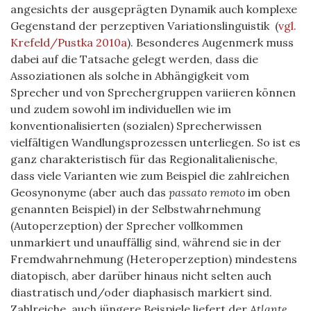
angesichts der ausgeprägten Dynamik auch komplexe
Gegenstand der perzeptiven Variationslinguistik
(
vgl.
Krefeld/Pustka 2010a
)
. Besonderes Augenmerk muss
dabei auf die Tatsache gelegt werden, dass die
Assoziationen als solche in Abhängigkeit vom
Sprecher und von Sprechergruppen variieren können
und zudem sowohl im individuellen wie im
konventionalisierten (sozialen) Sprecherwissen
vielfältigen Wandlungsprozessen unterliegen. So ist es
ganz charakteristisch für das Regionalitalienische,
dass viele Varianten wie zum Beispiel die zahlreichen
Geosynonyme (aber auch das
passato remoto
im oben
genannten Beispiel) in der Selbstwahrnehmung
(Autoperzeption) der Sprecher vollkommen
unmarkiert und unauffällig sind, während sie in der
Fremdwahrnehmung (Heteroperzeption) mindestens
diatopisch, aber darüber hinaus nicht selten auch
diastratisch und/oder diaphasisch markiert sind.
Zahlreiche, auch jüngere Beispiele liefert der
Atlante