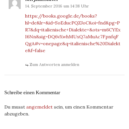
14. September 2016 um 14:38 Uhr
https://books.google.de/books?
hl=de&lr=&id=SoEducPQZJoC&oi=fnd&pg=P
R7&dq=italienische+Dialekte+&ots=m6CYEx
I6Nn&sig=DQ6vXwhMUxQ7aMuAc7FpnfqF
QgA#v=onepage&q=italienische%20Dialekt
e&f=false
Zum Antworten anmelden
Schreibe einen Kommentar
Du musst
angemeldet
sein, um einen Kommentar
abzugeben.