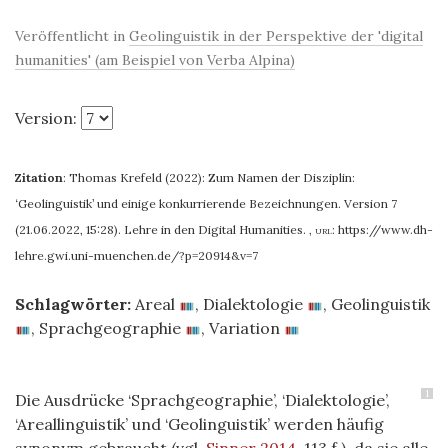
Veröffentlicht in
Geolinguistik in der Perspektive der 'digital
humanities' (am Beispiel von Verba Alpina)
Version:
Zitation
:
Thomas Krefeld (2022): Zum Namen der Disziplin:
‘Geolinguistik’ und einige konkurrierende Bezeichnungen. Version 7
(21.06.2022, 15:28). Lehre in den Digital Humanities.
,
url:
https://www.dh-
lehre.gwi.uni-muenchen.de/?p=20914&v=7
Schlagwörter:
Areal
,
Dialektologie
,
Geolinguistik
,
Sprachgeographie
,
Variation
1
Die Ausdrücke ‘Sprachgeographie’, ‘Dialektologie’,
‘Areallinguistik’ und ‘Geolinguistik’ werden häufig