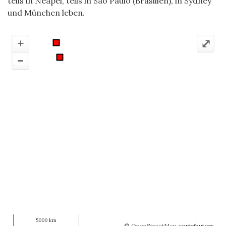
teils in Neapel, teils in São Paulo (Brasilien), in Sydney
und München leben.
+
⤢
–
5000 km
©
OpenStreetMap
contributors.