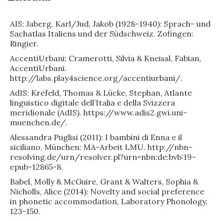
AIS: Jaberg, Karl/Jud, Jakob (1928-1940): Sprach- und
Sachatlas Italiens und der Südschweiz. Zofingen:
Ringier.
AccentiUrbani: Cramerotti, Silvia & Kneissl, Fabian,
AccentiUrbani.
http://labs.play4science.org/accentiurbani/.
AdIS: Krefeld, Thomas & Lücke, Stephan, Atlante
linguistico digitale dell’Italia e della Svizzera
meridionale (AdIS). https://www.adis2.gwi.uni-
muenchen.de/.
Alessandra Puglisi (2011): I bambini di Enna e il
siciliano. München: MA-Arbeit LMU. http://nbn-
resolving.de/urn/resolver.pl?urn=nbn:de:bvb:19-
epub-12865-8.
Babel, Molly & McGuire, Grant & Walters, Sophia &
Nicholls, Alice (2014): Novelty and social preference
in phonetic accommodation, Laboratory Phonology,
123-150.