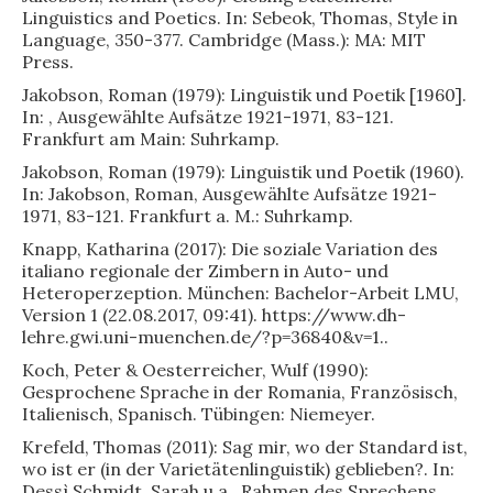
Linguistics and Poetics. In: Sebeok, Thomas, Style in
Language, 350-377. Cambridge (Mass.): MA: MIT
Press.
Jakobson, Roman (1979): Linguistik und Poetik [1960].
In: , Ausgewählte Aufsätze 1921-1971, 83-121.
Frankfurt am Main: Suhrkamp.
Jakobson, Roman (1979): Linguistik und Poetik (1960).
In: Jakobson, Roman, Ausgewählte Aufsätze 1921-
1971, 83-121. Frankfurt a. M.: Suhrkamp.
Knapp, Katharina (2017): Die soziale Variation des
italiano regionale der Zimbern in Auto- und
Heteroperzeption. München: Bachelor-Arbeit LMU,
Version 1 (22.08.2017, 09:41). https://www.dh-
lehre.gwi.uni-muenchen.de/?p=36840&v=1..
Koch, Peter & Oesterreicher, Wulf (1990):
Gesprochene Sprache in der Romania, Französisch,
Italienisch, Spanisch. Tübingen: Niemeyer.
Krefeld, Thomas (2011): Sag mir, wo der Standard ist,
wo ist er (in der Varietätenlinguistik) geblieben?. In:
Dessì Schmidt, Sarah u.a., Rahmen des Sprechens.