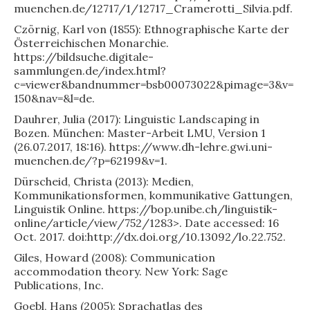
muenchen.de/12717/1/12717_Cramerotti_Silvia.pdf.
Czörnig, Karl von (1855): Ethnographische Karte der
Österreichischen Monarchie.
https://bildsuche.digitale-
sammlungen.de/index.html?
c=viewer&bandnummer=bsb00073022&pimage=3&v=
150&nav=&l=de.
Dauhrer, Julia (2017): Linguistic Landscaping in
Bozen. München: Master-Arbeit LMU, Version 1
(26.07.2017, 18:16). https://www.dh-lehre.gwi.uni-
muenchen.de/?p=62199&v=1.
Dürscheid, Christa (2013): Medien,
Kommunikationsformen, kommunikative Gattungen,
Linguistik Online. https://bop.unibe.ch/linguistik-
online/article/view/752/1283>. Date accessed: 16
Oct. 2017. doi:http://dx.doi.org/10.13092/lo.22.752.
Giles, Howard (2008): Communication
accommodation theory. New York: Sage
Publications, Inc.
Goebl, Hans (2005): Sprachatlas des