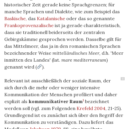
historischer Zeit gerade keine Sprachgrenzen; für
manche Sprachen und Dialekte, wie zum Beispiel das
Baskische,
das
Katalanische
oder das so genannte
Frankoprovenzalische
ist ja gerade charakteristisch,
dass sie traditionell beiderseits der zentralen
Gebirgskämme gesprochen werden. Dasselbe gilt für
das Mittelmeer, das ja in den romanischen Sprachen
bezeichnender Weise
mittelländisches Meer,
d.h. 'Meer
inmitten des Landes' (lat.
mare mediterraneum
)
genannt wird (
).
6
Relevant ist ausschließlich der soziale Raum, der
sich durch die mehr oder weniger intensive
Kommunikation der Menschen profiliert und daher
1
explizit als
kommunikativer Raum
bezeichnet
werden soll (vgl. zum Folgenden
Krefeld 2004
, 21-25).
Grundlegend ist es zunächst sich über den Begriff der
Kommunikation zu verständigen. Dazu liefert das
Modell von
Jakobson 1979
, 88, eine bewährte