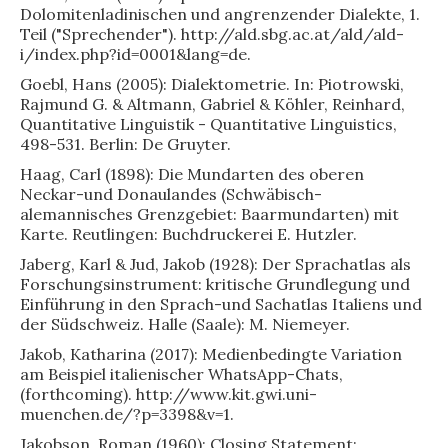
Dolomitenladinischen und angrenzender Dialekte, 1.
Teil ("Sprechender"). http://ald.sbg.ac.at/ald/ald-
i/index.php?id=0001&lang=de.
Goebl, Hans (2005): Dialektometrie. In: Piotrowski,
Rajmund G. & Altmann, Gabriel & Köhler, Reinhard,
Quantitative Linguistik - Quantitative Linguistics,
498-531. Berlin: De Gruyter.
Haag, Carl (1898): Die Mundarten des oberen
Neckar-und Donaulandes (Schwäbisch-
alemannisches Grenzgebiet: Baarmundarten) mit
Karte. Reutlingen: Buchdruckerei E. Hutzler.
Jaberg, Karl & Jud, Jakob (1928): Der Sprachatlas als
Forschungsinstrument: kritische Grundlegung und
Einführung in den Sprach-und Sachatlas Italiens und
der Südschweiz. Halle (Saale): M. Niemeyer.
Jakob, Katharina (2017): Medienbedingte Variation
am Beispiel italienischer WhatsApp-Chats,
(forthcoming). http://www.kit.gwi.uni-
muenchen.de/?p=3398&v=1.
Jakobson, Roman (1960): Closing Statement: