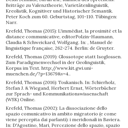
Beiträge zu Valenztheorie, Varietätenlinguistik,
Kreolistik, Kognitiver und Historischer Semantik.
Peter Koch zum 60. Geburtstag, 101-110. Tübingen:
Narr.
Krefeld, Thomas (2015): L'immédiat, la proximité et la
distance communicative, editorPolzin-Haumann,
Claudia & Schweickard, Wolfgang. In: , Manuel de
linguistique française, 262-274. Berlin: de Gruyter.
Krefeld, Thomas (2019): Glossotope statt Isoglossen.
Zum Paradigmenwechsel in der Geolinguistik,
Korpus im Text. http://www.kit.gwi.uni-
muenchen.de/?p=13679&v=4..
Krefeld, Thomas (2016): Toskanisch. In: Schierholz,
Stefan J. & Wiegand, Herbert Ernst, Wörterbücher
zur Sprach- und Kommunikationswissenschaft
(WSK) Online.
Krefeld, Thomas (2002): La dissociazione dello
spazio comunicativo in ambito migratorio (e come
viene percepita dai parlanti): i meridionali in Baviera.
In: D'Agostino, Mari, Percezione dello spazio, spazio