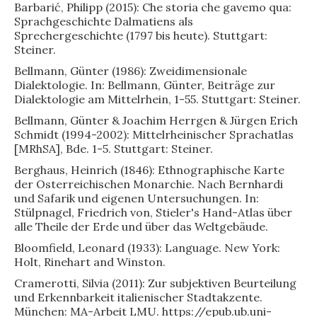
Barbarić, Philipp (2015): Che storia che gavemo qua:
Sprachgeschichte Dalmatiens als
Sprechergeschichte (1797 bis heute). Stuttgart:
Steiner.
Bellmann, Günter (1986): Zweidimensionale
Dialektologie. In: Bellmann, Günter, Beiträge zur
Dialektologie am Mittelrhein, 1-55. Stuttgart: Steiner.
Bellmann, Günter & Joachim Herrgen & Jürgen Erich
Schmidt (1994-2002): Mittelrheinischer Sprachatlas
[MRhSA], Bde. 1-5. Stuttgart: Steiner.
Berghaus, Heinrich (1846): Ethnographische Karte
der Osterreichischen Monarchie. Nach Bernhardi
und Safarik und eigenen Untersuchungen. In:
Stülpnagel, Friedrich von, Stieler's Hand-Atlas über
alle Theile der Erde und über das Weltgebäude.
Bloomfield, Leonard (1933): Language. New York:
Holt, Rinehart and Winston.
Cramerotti, Silvia (2011): Zur subjektiven Beurteilung
und Erkennbarkeit italienischer Stadtakzente.
München: MA-Arbeit LMU. https://epub.ub.uni-