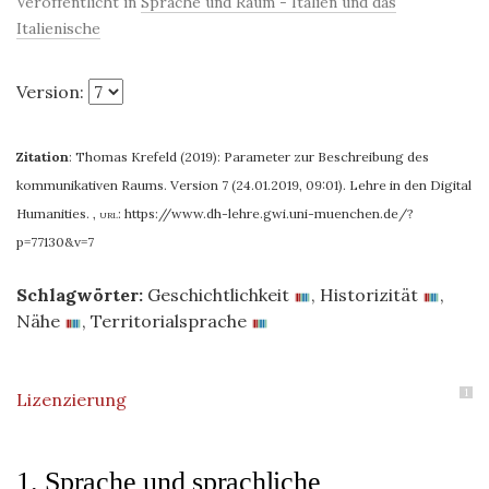
Veröffentlicht in
Sprache und Raum - Italien und das
Italienische
Version:
Zitation
:
Thomas Krefeld (2019): Parameter zur Beschreibung des
kommunikativen Raums. Version 7 (24.01.2019, 09:01). Lehre in den Digital
Humanities.
,
url:
https://www.dh-lehre.gwi.uni-muenchen.de/?
p=77130&v=7
Schlagwörter:
Geschichtlichkeit
,
Historizität
,
Nähe
,
Territorialsprache
1
Lizenzierung
1. Sprache und sprachliche