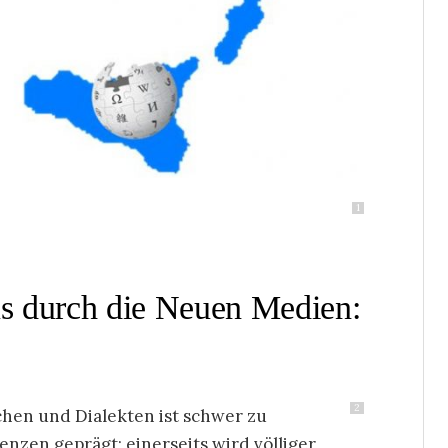
1
mus durch die Neuen Medien:
2
hen und Dialekten ist schwer zu
nzen geprägt; einerseits wird völliger