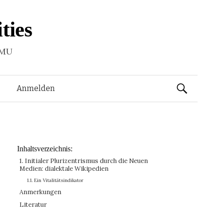
ties
LMU
Suchen
Anmelden
nach:
Inhaltsverzeichnis:
1. Initialer Plurizentrismus durch die Neuen
Medien: dialektale Wikipedien
1.1. Ein Vitalitätsindikator
Anmerkungen
Literatur