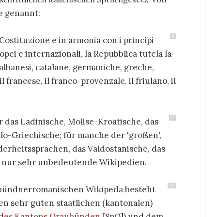
e genannt:
8
a Costituzione e in armonia con i princípi
opei e internazionali, la Repubblica tutela la
 albanesi, catalane, germaniche, greche,
l francese, il franco-provenzale, il friulano, il
9
 das Ladinische, Molise-Kroatische, das
alo-Griechische; für manche der 'großen',
derheitssprachen, das Valdostanische, das
en nur sehr unbedeutende Wikipedien.
10
n bündnerromanischen Wikipeda besteht
en sehr guten staatlichen (kantonalen)
 des Kantons Graubünden
[SpG]) und dem