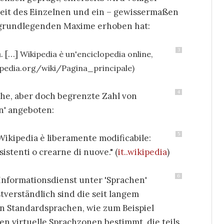
iheit des Einzelnen und ein – gewissermaßen
 grundlegenden Maxime erhoben hat:
3
a. […]
Wikipedia è un'enciclopedia online,
ikipedia.org/wiki/Pagina_principale)
4
he, aber doch begrenzte Zahl von
n' angeboten:
5
 Wikipedia è liberamente modificabile:
istenti o crearne di nuove." (
it..wikipedia
)
6
Informationsdienst unter 'Sprachen'
stverständlich sind die seit langem
en Standardsprachen, wie zum Beispiel
en virtuelle Sprachzonen bestimmt, die teils