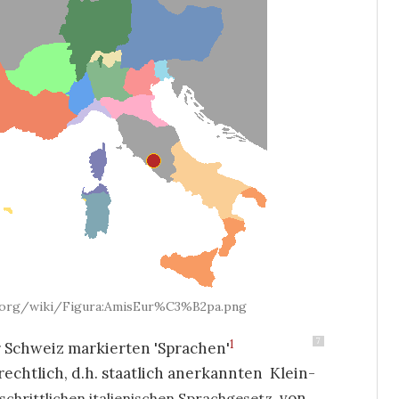
ia.org/wiki/Figura:AmisEur%C3%B2pa.png
7
1
er Schweiz markierten 'Sprachen'
echtlich, d.h. staatlich anerkannten Klein-
von
schrittlichen italienischen Sprachgesetz