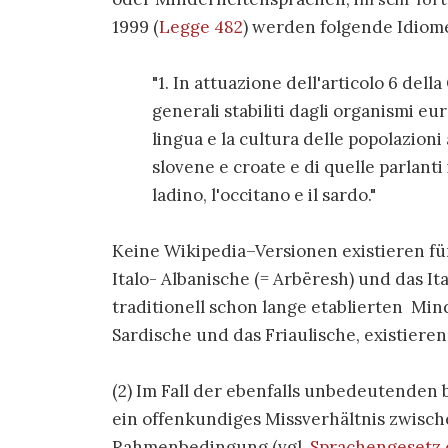
1999 (
Legge 482
) werden folgende Idiom
"1. In attuazione dell'articolo 6 dell
generali stabiliti dagli organismi eur
lingua e la cultura delle popolazioni
slovene e croate e di quelle parlanti i
ladino, l'occitano e il sardo."
Keine Wikipedia–Versionen existieren für
Italo- Albanische (= Arbëresh) und das It
traditionell schon lange etablierten Min
Sardische und das Friaulische, existier
(2) Im Fall der ebenfalls unbedeutende
ein offenkundiges Missverhältnis zwisch
Rahmenbedingung (vgl.
Sprachengesetz