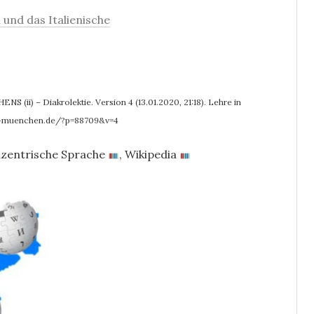
 und das Italienische
 (ii) – Diakrolektie. Version 4 (13.01.2020, 21:18). Lehre in
ni-muenchen.de/?p=88709&v=4
izentrische Sprache
,
Wikipedia