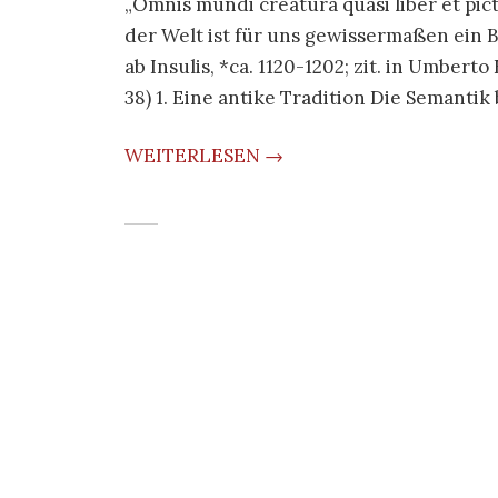
„Omnis mundi creatura quasi liber et pict
der Welt ist für uns gewissermaßen ein Bu
ab Insulis, *ca. 1120-1202; zit. in Umber
38) 1. Eine antike Tradition Die Semantik 
WEITERLESEN →