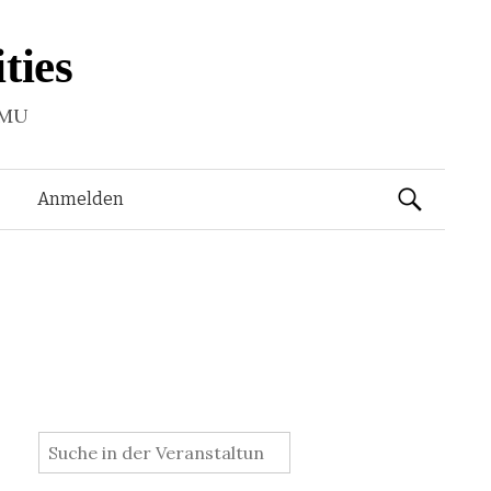
ties
LMU
Suchen
Anmelden
nach:
: