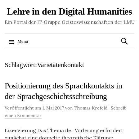
Lehre in den Digital Humanities
Ein Portal der IT-Gruppe Geisteswissenschaften der LMU
Suchen
Menü
nach:
Springe
Schlagwort:Varietätenkontakt
zum
Inhalt
Positionierung des Sprachkontakts in
der Sprachgeschichtsschreibung
Veröffentlicht am
1. Mai 2017
von
Thomas Krefeld
·
Schreib
einen Kommentar
Lizenzierung Das Thema der Vorlesung erfordert
zunächst eine doppelte theoretische Klärung;