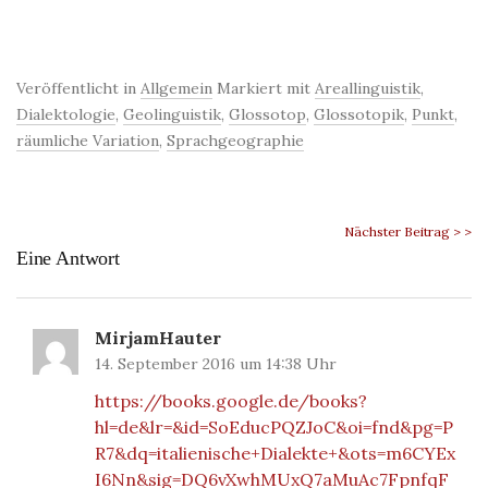
Veröffentlicht in
Allgemein
Markiert mit
Areallinguistik
,
Dialektologie
,
Geolinguistik
,
Glossotop
,
Glossotopik
,
Punkt
,
räumliche Variation
,
Sprachgeographie
Nächster Beitrag > >
Eine Antwort
MirjamHauter
14. September 2016 um 14:38 Uhr
https://books.google.de/books?
hl=de&lr=&id=SoEducPQZJoC&oi=fnd&pg=P
R7&dq=italienische+Dialekte+&ots=m6CYEx
I6Nn&sig=DQ6vXwhMUxQ7aMuAc7FpnfqF