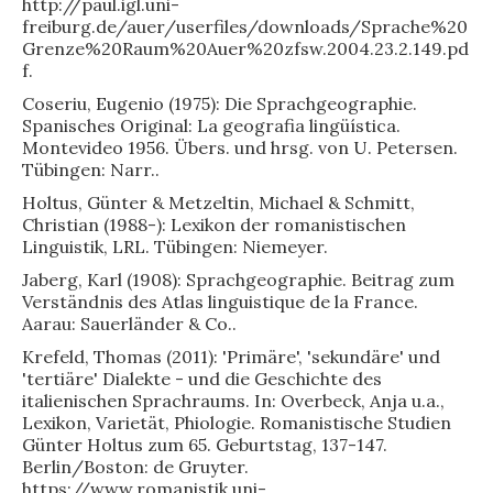
http://paul.igl.uni-
freiburg.de/auer/userfiles/downloads/Sprache%20
Grenze%20Raum%20Auer%20zfsw.2004.23.2.149.pd
f.
Coseriu, Eugenio (1975): Die Sprachgeographie.
Spanisches Original: La geografia lingüística.
Montevideo 1956. Übers. und hrsg. von U. Petersen.
Tübingen: Narr..
Holtus, Günter & Metzeltin, Michael & Schmitt,
Christian (1988-): Lexikon der romanistischen
Linguistik, LRL. Tübingen: Niemeyer.
Jaberg, Karl (1908): Sprachgeographie. Beitrag zum
Verständnis des Atlas linguistique de la France.
Aarau: Sauerländer & Co..
Krefeld, Thomas (2011): 'Primäre', 'sekundäre' und
'tertiäre' Dialekte - und die Geschichte des
italienischen Sprachraums. In: Overbeck, Anja u.a.,
Lexikon, Varietät, Phiologie. Romanistische Studien
Günter Holtus zum 65. Geburtstag, 137-147.
Berlin/Boston: de Gruyter.
https://www.romanistik.uni-