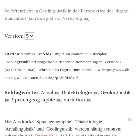
Veröffentlicht in
Geolinguistik in der Perspektive der 'digital
humanities' (am Beispiel von Verba Alpina)
Version:
Zitation
:
Thomas Krefeld (2019): Zum Namen der Disziplin:
‘Geolinguistik’ und einige konkurrierende Bezeichnungen. Version 5
(03.09.2019, 08:11). Lehre in den Digital Humanities.
,
url:
https://www.dh-
lehre.gwi.uni-muenchen.de/?p=20914&v=5
Schlagwörter:
Areal
,
Dialektologie
,
Geolinguistik
,
Sprachgeographie
,
Variation
1
Die Ausdrücke ‘Sprachgeographie’, ‘Dialektologie’,
‘Areallinguistik’ und ‘Geolinguistik’ werden häufig synonym
gebraucht (vgl.
Sinner 2014
, 113 f.), da sie alle vier auf die