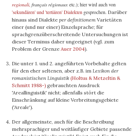
regionali,
français régionaux
etc.); hier wird auch von
'
sekundären' und 'tertiären' Dialekten
gesprochen.
Darüber
hinaus sind Dialekte
per definitionem
Varietäten
einer (und nur einer) Einzelsprache; für
sprachgrenzüberschreitende Untersuchungen ist
dieser Terminus daher ungeeignet (vgl. zum
Problem der Grenze
Auer 2004
).
Die unter 1. und 2. angeführten Vorbehalte gelten
für den eher seltenen, aber z.B. im
Lexikon der
romanistischen Linguistik
(Holtus & Metzeltin &
Schmitt 1988-)
gebrauchten Ausdruck
'Areallinguistik' nicht; allenfalls stört die
Einschränkung auf kleine Verbreitungsgebiete
('Areale').
Der allgemeinste, auch für die Beschreibung
mehrsprachiger und weitläufiger Gebiete passende