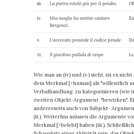
iii.
La pietra rotolò giù per il pendio.
Ob
iv.
Mia moglie ha sentito cantare
Ex
Bergonzi.
v.
L'avvocato possiede il codice penale
Da
vi.
Il giardino pullula di vespe
Lo
Wie man an (iv) und (v.) sieht, ist es ni
dem Merkmal [+human] als "willentlich u
Verbalhandlung zu kategorisieren (wie im 
zweiten Objekt-Argument "bewirken". Ei
andererseits auch von Subjekt- Argume
(ii.). Weiterhin müssen die Argumente 
Merkmal [+belebt] haben (iii.). Schließl
Schauplatz einer Aktivität sein, das Obje