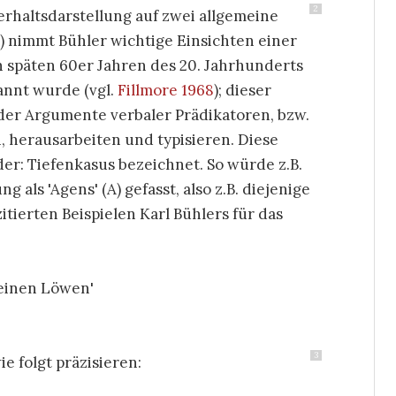
2
erhaltsdarstellung auf zwei allgemeine
') nimmt Bühler wichtige Einsichten einer
n späten 60er Jahren des 20. Jahrhunderts
nnt wurde (vgl.
Fillmore 1968
); dieser
er Argumente verbaler Prädikatoren, bzw.
n, herausarbeiten und typisieren. Diese
er: Tiefenkasus bezeichnet. So würde z.B.
als 'Agens' (A) gefasst, also z.B. diejenige
itierten Beispielen Karl Bühlers für das
/einen Löwen'
3
ie folgt präzisieren: