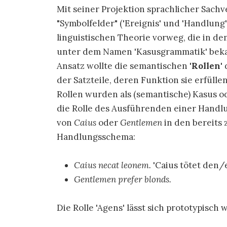
Mit seiner Projektion sprachlicher Sachv
"Symbolfelder" ('Ereignis' und 'Handlung
linguistischen Theorie vorweg, die in de
unter dem Namen 'Kasusgrammatik' beka
Ansatz wollte die semantischen
'Rollen'
d
der Satzteile, deren Funktion sie erfülle
Rollen wurden als (semantische) Kasus od
die Rolle des Ausführenden einer Handlung 
von
Caius
oder
Gentlemen
in den bereits z
Handlungsschema:
Caius necat leonem.
'Caius tötet den
Gentlemen prefer blonds.
Die Rolle 'Agens' lässt sich prototypisch w