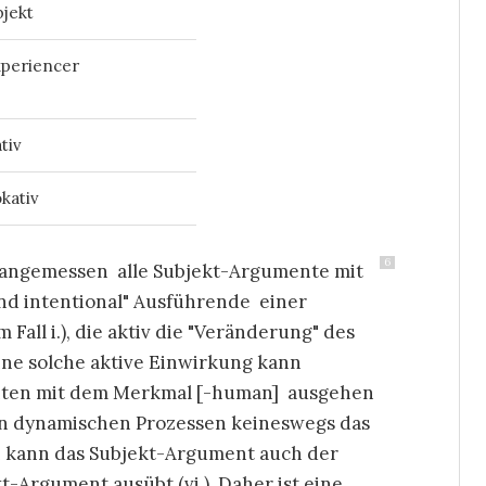
jekt
periencer
tiv
kativ
6
cht angemessen alle Subjekt-Argumente mit
nd intentional" Ausführende einer
Fall i.), die aktiv die "Veränderung" des
ne solche aktive Einwirkung kann
nten mit dem Merkmal [-human] ausgehen
von dynamischen Prozessen keineswegs das
ich kann das Subjekt-Argument auch der
kt-Argument ausübt (vi.). Daher ist eine