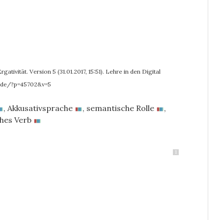
gativität. Version 5 (31.01.2017, 15:51). Lehre in den Digital
n.de/?p=45702&v=5
,
Akkusativsprache
,
semantische Rolle
,
ches Verb
1