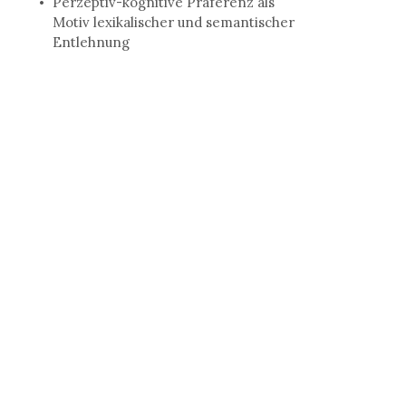
Perzeptiv-kognitive Präferenz als
Motiv lexikalischer und semantischer
Entlehnung