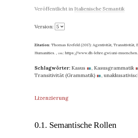
Veröffentlicht in
Italienische Semantik
Version:
Zitation
:
Thomas Krefeld (2017): Agentivität, Transitivität, Er
Humanities.
,
url:
https://www.dh-lehre.gwi.uni-muenche
Schlagwörter:
Kasus
,
Kasusgrammatik
Transitivität (Grammatik)
,
unakkusativis
Lizenzierung
0.1. Semantische Rollen