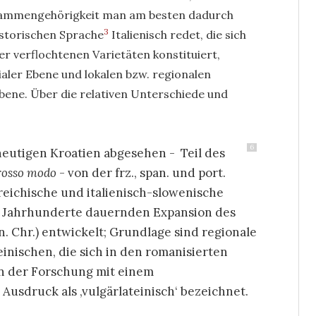
usammengehörigkeit man am besten dadurch
3
istorischen Sprache
Italienisch redet, die sich
er verflochtenen Varietäten konstituiert,
ialer Ebene und lokalen bzw. regionalen
Ebene. Über die relativen Unterschiede und
6
heutigen Kroatien abgesehen - Teil des
osso modo
- von der frz., span. und port.
rreichische und italienisch-slowenische
er Jahrhunderte dauernden Expansion des
17 n. Chr.) entwickelt; Grundlage sind regionale
inischen, die sich in den romanisierten
in der Forschung mit einem
 Ausdruck als ‚vulgärlateinisch‘ bezeichnet.