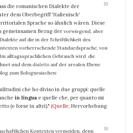
4
ass die romanischen Dialekte der
ter dem Oberbegriff 'Italienisch'
rritorialen Sprache so ähnlich wären. Diese
em gemeinsamen Bezug der
vorwiegend, aber
 Dialekte
auf die in der Schriftlichkeit des
ontexten vorherrschende Standardsprache, von
Im alltagssprachlichen Gebrauch wird die
chnet und dem
dialetto
auf der arealen Ebene
 Blog zum Bolognesischen:
ilitudini che ho diviso in due gruppi: quelle
o anche
in lingua
e quelle che, per quanto mi
to (e forse in altri)."
(Quelle
; Hervorhebung
5
nschaftlichen Kontexten vermeiden, denn