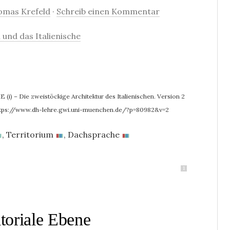
omas Krefeld
·
Schreib einen Kommentar
 und das Italienische
(i) – Die zweistöckige Architektur des Italienischen. Version 2
tps://www.dh-lehre.gwi.uni-muenchen.de/?p=80982&v=2
,
Territorium
,
Dachsprache
1
itoriale Ebene