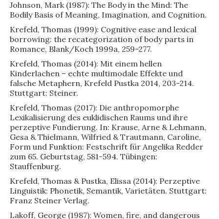
Johnson, Mark (1987): The Body in the Mind: The
Bodily Basis of Meaning, Imagination, and Cognition.
Krefeld, Thomas (1999): Cognitive ease and lexical
borrowing: the recategorization of body parts in
Romance, Blank/Koch 1999a, 259-277.
Krefeld, Thomas (2014): Mit einem hellen
Kinderlachen – echte multimodale Effekte und
falsche Metaphern, Krefeld Pustka 2014, 203-214.
Stuttgart: Steiner.
Krefeld, Thomas (2017): Die anthropomorphe
Lexikalisierung des euklidischen Raums und ihre
perzeptive Fundierung. In: Krause, Arne & Lehmann,
Gesa & Thielmann, Wilfried & Trautmann, Caroline,
Form und Funktion: Festschrift für Angelika Redder
zum 65. Geburtstag, 581-594. Tübingen:
Stauffenburg.
Krefeld, Thomas & Pustka, Elissa (2014): Perzeptive
Linguistik: Phonetik, Semantik, Varietäten. Stuttgart:
Franz Steiner Verlag.
Lakoff, George (1987): Women, fire, and dangerous