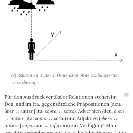
(2) Relationen in der z-Dimension ohne lexikalisierten
Deixisbezug
8
Für den Ausdruck vertikaler Relationen stehen im
Deu. und im Ita. gegensätzliche Präpositionen (deu.
über ↔ unter
| ita.
sopra ↔
sotto
), Adverbien (deu.
oben
↔ unten
| ita.
sopra ↔
sotto
) und Adjektive (
obere ↔
untere
|
superiore ↔
inferiore
) zur Verfügung. Man
beachte, nebenbei gesagt, dass die Adjektive im D. und