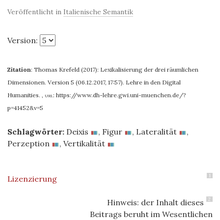
Veröffentlicht in
Italienische Semantik
Version:
Zitation
:
Thomas Krefeld (2017): Lexikalisierung der drei räumlichen
Dimensionen. Version 5 (06.12.2017, 17:57). Lehre in den Digital
Humanities.
,
url:
https://www.dh-lehre.gwi.uni-muenchen.de/?
p=41452&v=5
Schlagwörter:
Deixis
,
Figur
,
Lateralität
,
Perzeption
,
Vertikalität
1
Lizenzierung
2
Hinweis: der Inhalt dieses
Beitrags beruht im Wesentlichen