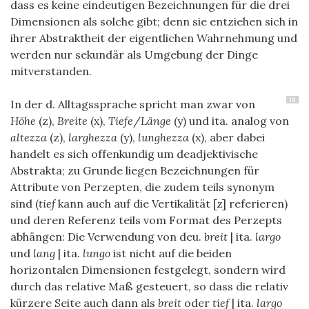
dass es keine eindeutigen Bezeichnungen für die drei
Dimensionen als solche gibt; denn sie entziehen sich in
ihrer Abstraktheit der eigentlichen Wahrnehmung und
werden nur sekundär als Umgebung der Dinge
mitverstanden.
18
In der d. Alltagssprache spricht man zwar von
Höhe
(z),
Breite
(x),
Tiefe
/
Länge
(y) und ita. analog von
altezza
(z),
larghezza
(y),
lunghezza
(x), aber dabei
handelt es sich offenkundig um deadjektivische
Abstrakta; zu Grunde liegen Bezeichnungen für
Attribute von Perzepten, die zudem teils synonym
sind (
tief
kann auch auf die Vertikalität [z] referieren)
und deren Referenz teils vom Format des Perzepts
abhängen: Die Verwendung von deu.
breit
| ita.
largo
und
lang
| ita.
lungo
ist nicht auf die beiden
horizontalen Dimensionen festgelegt, sondern wird
durch das relative Maß gesteuert, so dass die relativ
kürzere Seite auch dann als
breit
oder
tief
| ita.
largo