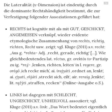
24
Die Lateralität (x-Dimension) ist eindeutig durch
die dominante Rechtshändigkeit bestimmt, die zur
Verfestigung folgender Assoziationen geführt hat:
RECHTS ist kognitiv mit als mit GUT, GESCHICKT,
ANGEMESSEN verknüpf, wieder evidente
etymologische Zusammenhang von
rechts, richtig,
richten, Recht
usw. zeigt; vgl. Kluge (2011) s.v.
recht
:
„Aus g.
*rehta-
Adj. ‚recht, gerade, richtig‘ […]. Wie
gleichbedeutendes lat.
rēctus
, gr.
orektós to-
Partizip
zu ig.
*reǵ-
‚lenken, richten, leiten‘ in l.
regere
, gr.
orégō
‚ich recke mich’, ai.
irajyáti
‚ordnet an, lenkt‘,
ai.
ṛjyati
,
ṛñjáti
‚streckt sich, eilt‘, air.
reraig ‚
lenkte‘,
lit.
rąžýti ‚
straffen, recken‘“ (Online-Ausgabe o.S.).
LINKS ist dagegen mit SCHLECHT,
UNGESCHICKT, UNHEILVOLL assoziiert; vgl.
Kluge (2011) s.v.
link
: „Das Wort bedeutet eigentlich