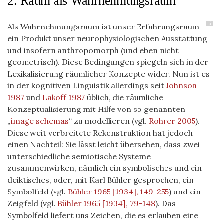
2. Raum als Wahrnehmungsraum
5
Als Wahrnehmungsraum ist unser Erfahrungsraum
ein Produkt unser neurophysiologischen Ausstattung
und insofern anthropomorph (und eben nicht
geometrisch). Diese Bedingungen spiegeln sich in der
Lexikalisierung räumlicher Konzepte wider. Nun ist es
in der kognitiven Linguistik allerdings seit
Johnson
1987
und
Lakoff 1987
üblich, die räumliche
Konzeptualisierung mit Hilfe von so genannten
„
image schemas
“ zu modellieren (vgl.
Rohrer 2005
).
Diese weit verbreitete Rekonstruktion hat jedoch
einen Nachteil: Sie lässt leicht übersehen, dass zwei
unterschiedliche semiotische Systeme
zusammenwirken, nämlich ein symbolisches und ein
deiktisches, oder, mit Karl Bühler gesprochen, ein
Symbolfeld (vgl.
Bühler 1965 [1934], 149-255
) und ein
Zeigfeld (vgl.
Bühler 1965 [1934], 79-148
). Das
Symbolfeld liefert uns Zeichen, die es erlauben eine