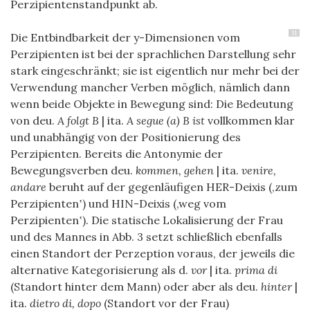
Perzipientenstandpunkt ab.
11
Die Entbindbarkeit der y-Dimensionen vom
Perzipienten ist bei der sprachlichen Darstellung sehr
stark eingeschränkt; sie ist eigentlich nur mehr bei der
Verwendung mancher Verben möglich, nämlich dann
wenn beide Objekte in Bewegung sind: Die Bedeutung
von deu.
A folgt B
| ita.
A segue (a) B ist
vollkommen klar
und unabhängig von der Positionierung des
Perzipienten. Bereits die Antonymie der
Bewegungsverben deu.
kommen, gehen
| ita.
venire,
andare
beruht auf der gegenläufigen HER-Deixis (‚zum
Perzipienten‛) und HIN-Deixis (‚weg vom
Perzipienten‛). Die statische Lokalisierung der Frau
und des Mannes in Abb. 3 setzt schließlich ebenfalls
einen Standort der Perzeption voraus, der jeweils die
alternative Kategorisierung als d.
vor
| ita.
prima di
(Standort hinter dem Mann) oder aber als deu.
hinter
|
ita.
dietro di, dopo
(Standort vor der Frau)