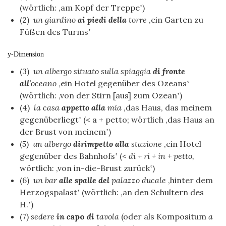
(wörtlich: ‚am Kopf der Treppe‛)
(2)
un giardino
ai piedi
della
torre
‚ein Garten zu
Füßen des Turms‛
y-Dimension
(3)
un albergo
situato sulla spiaggia
di fronte
all
’oceano
‚ein Hotel gegenüber des Ozeans‛
(wörtlich: ‚von der Stirn [aus] zum Ozean‛)
(4)
la casa
appetto alla
mia
‚das Haus, das meinem
gegenüberliegt‛ (< a + petto; wörtlich ‚das Haus an
der Brust von meinem‛)
(5)
un albergo
dirimpetto alla
stazione
‚ein Hotel
gegenüber des Bahnhofs‛ (<
di + ri + in + petto,
wörtlich: ‚von in-die-Brust zurück‛)
(6)
un bar
alle spalle del
palazzo ducale
‚hinter dem
Herzogspalast‛ (wörtlich: ‚an den Schultern des
H.‛)
(7)
sedere
in c
apo
di
tavola
(oder als Kompositum
a