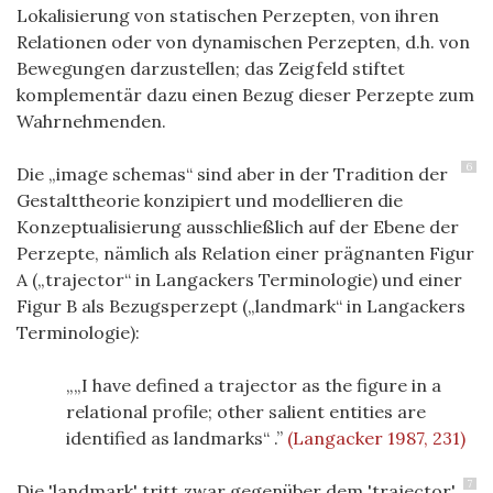
Lokalisierung von statischen Perzepten, von ihren
Relationen oder von dynamischen Perzepten, d.h. von
Bewegungen darzustellen; das Zeigfeld stiftet
komplementär dazu einen Bezug dieser Perzepte zum
Wahrnehmenden.
6
Die „image schemas“ sind aber in der Tradition der
Gestalttheorie konzipiert und modellieren die
Konzeptualisierung ausschließlich auf der Ebene der
Perzepte, nämlich als Relation einer prägnanten Figur
A („trajector“ in Langackers Terminologie) und einer
Figur B als Bezugsperzept („landmark“ in Langackers
Terminologie):
„I have defined a trajector as the figure in a
relational profile; other salient entities are
identified as landmarks“
.
(Langacker 1987, 231)
7
Die 'landmark' tritt zwar gegenüber dem 'trajector'