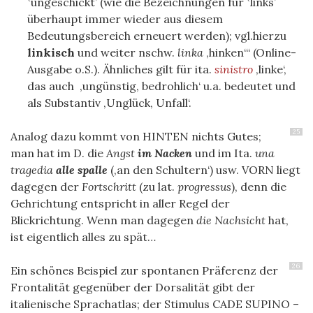
‛ungeschickt’ (wie die Bezeichnungen für ‛links’
überhaupt immer wieder aus diesem
Bedeutungsbereich erneuert werden); vgl.hierzu
linkisch
und weiter nschw.
linka
‚hinken‘“ (Online-
Ausgabe o.S.). Ähnliches gilt für ita.
sinistro
‚linke‘,
das auch ‚ungünstig, bedrohlich‘ u.a. bedeutet und
als Substantiv ‚Unglück, Unfall‘.
25
Analog dazu kommt von HINTEN nichts Gutes;
man hat im D. die
Angst
im Nacken
und im Ita.
una
tragedia
alle spalle
(‚an den Schultern‘) usw. VORN liegt
dagegen der
Fortschritt
(zu lat.
progressus
), denn die
Gehrichtung entspricht in aller Regel der
Blickrichtung. Wenn man dagegen
die Nachsicht
hat,
ist eigentlich alles zu spät…
26
Ein schönes Beispiel zur spontanen Präferenz der
Frontalität gegenüber der Dorsalität gibt der
italienische Sprachatlas; der Stimulus CADE SUPINO –