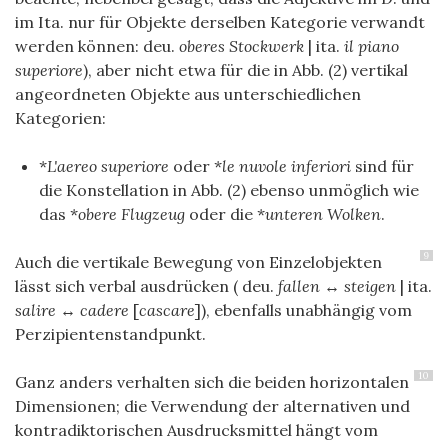
im Ita. nur für Objekte derselben Kategorie verwandt
werden können: deu.
oberes Stockwerk
| ita.
il piano
superiore
), aber nicht etwa für die in Abb. (2) vertikal
angeordneten Objekte aus unterschiedlichen
Kategorien:
*
L'aereo superiore
oder *
le nuvole inferiori
sind für
die Konstellation in Abb. (2) ebenso unmöglich wie
das *
obere Flugzeug
oder die *
unteren Wolken
.
9
Auch die vertikale Bewegung von Einzelobjekten
lässt sich verbal ausdrücken ( deu.
fallen ↔ steigen
| ita.
salire
↔
cadere
[
cascare
]), ebenfalls unabhängig vom
Perzipientenstandpunkt.
10
Ganz anders verhalten sich die beiden horizontalen
Dimensionen; die Verwendung der alternativen und
kontradiktorischen Ausdrucksmittel hängt vom