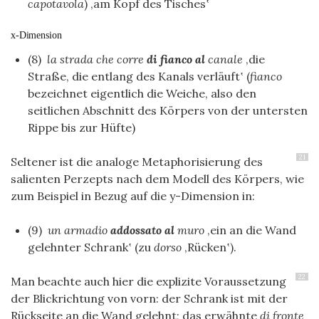
capotavola
) ‚am Kopf des Tisches‛
x-Dimension
(8)
la strada che corre
di fianco al
canale
‚die
Straße, die entlang des Kanals verläuft‛ (
fianco
bezeichnet eigentlich die Weiche, also den
seitlichen Abschnitt des Körpers von der untersten
Rippe bis zur Hüfte)
21
Seltener ist die analoge Metaphorisierung des
salienten Perzepts nach dem Modell des Körpers, wie
zum Beispiel in Bezug auf die y-Dimension in:
(9)
un armadio
addossato al
muro
‚ein an die Wand
gelehnter Schrank‛ (zu
dorso
‚Rücken‛).
22
Man beachte auch hier die explizite Voraussetzung
der Blickrichtung von vorn: der Schrank ist mit der
Rückseite an die Wand gelehnt; das erwähnte
di fronte