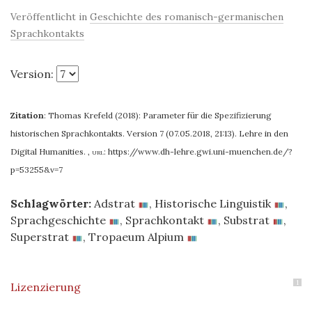
Veröffentlicht in
Geschichte des romanisch-germanischen
Sprachkontakts
Version:
Zitation
:
Thomas Krefeld (2018): Parameter für die Spezifizierung
historischen Sprachkontakts. Version 7 (07.05.2018, 21:13). Lehre in den
Digital Humanities.
,
url:
https://www.dh-lehre.gwi.uni-muenchen.de/?
p=53255&v=7
Schlagwörter:
Adstrat
,
Historische Linguistik
,
Sprachgeschichte
,
Sprachkontakt
,
Substrat
,
Superstrat
,
Tropaeum Alpium
1
Lizenzierung