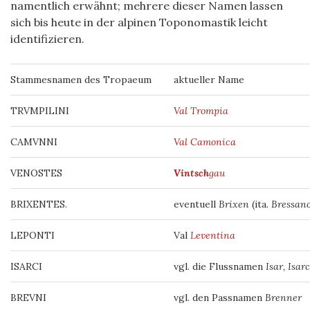
namentlich erwähnt; mehrere dieser Namen lassen
sich bis heute in der alpinen Toponomastik leicht
identifizieren.
Stammesnamen des Tropaeum
aktueller Name
TRVMPILINI
Val Trompia
CAMVNNI
Val Camonica
VENOSTES
Vintsch
gau
BRIXENTES.
eventuell
Brixen
(ita.
Bressano
LEPONTI
Val
Leventina
ISARCI
vgl. die Flussnamen
Isar, Isarc
BREVNI
vgl. den Passnamen
Brenner