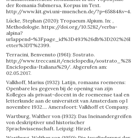
der Romania Submersa, Korpus im Text.
http://www.kit.gwi.uni-muenchen.de/?p=65884&v=4.
Lücke, Stephan (2020): Tropaeum Alpium. In: ,
Methodologie. https://doi.org/10.5282/verba-
alpina?
urlappend=%3Fpage_id%3D493%26db%3D202%26l
etter%3DT%2399.
Terracini, Benvenuto (1961): Sostrato.
http://www.treccani.it/enciclopedia/sostrato_%28
Enciclopedia-Italiana%29/. Abgerufen am:
02.05.2017.
Valkhoff, Marius (1932): Latijn, romaans roemeens:
Openbare les gegeven bij de opening van zijn
Kolleges als privaat-docent in de roemeense taal en
letterkunde aan de universiteit van Amsterdam op l
novembre 1932.... Amersfoort: Valkhoff et Company.
Wartburg, Walther von (1932): Das Ineinandergreifen
von deskriptiver und historischer
Sprachwissenschaft. Leipzig: Hirzel.
Wartburg, Walther von (1950): Die Ausgliederung der