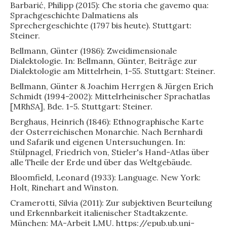
Barbarić, Philipp (2015): Che storia che gavemo qua:
Sprachgeschichte Dalmatiens als
Sprechergeschichte (1797 bis heute). Stuttgart:
Steiner.
Bellmann, Günter (1986): Zweidimensionale
Dialektologie. In: Bellmann, Günter, Beiträge zur
Dialektologie am Mittelrhein, 1-55. Stuttgart: Steiner.
Bellmann, Günter & Joachim Herrgen & Jürgen Erich
Schmidt (1994-2002): Mittelrheinischer Sprachatlas
[MRhSA], Bde. 1-5. Stuttgart: Steiner.
Berghaus, Heinrich (1846): Ethnographische Karte
der Osterreichischen Monarchie. Nach Bernhardi
und Safarik und eigenen Untersuchungen. In:
Stülpnagel, Friedrich von, Stieler's Hand-Atlas über
alle Theile der Erde und über das Weltgebäude.
Bloomfield, Leonard (1933): Language. New York:
Holt, Rinehart and Winston.
Cramerotti, Silvia (2011): Zur subjektiven Beurteilung
und Erkennbarkeit italienischer Stadtakzente.
München: MA-Arbeit LMU. https://epub.ub.uni-