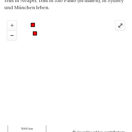
teils in Neapel, teils in São Paulo (Brasilien), in Sydney
und München leben.
+
⤢
–
5000 km
©
OpenStreetMap
contributors.