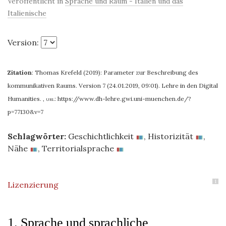
Veröffentlicht in
Sprache und Raum - Italien und das
Italienische
Version:
Zitation
:
Thomas Krefeld (2019): Parameter zur Beschreibung des
kommunikativen Raums. Version 7 (24.01.2019, 09:01). Lehre in den Digital
Humanities.
,
url:
https://www.dh-lehre.gwi.uni-muenchen.de/?
p=77130&v=7
Schlagwörter:
Geschichtlichkeit
,
Historizität
,
Nähe
,
Territorialsprache
1
Lizenzierung
1. Sprache und sprachliche