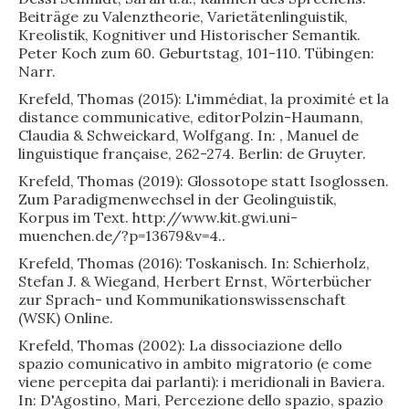
Beiträge zu Valenztheorie, Varietätenlinguistik,
Kreolistik, Kognitiver und Historischer Semantik.
Peter Koch zum 60. Geburtstag, 101-110. Tübingen:
Narr.
Krefeld, Thomas (2015): L'immédiat, la proximité et la
distance communicative, editorPolzin-Haumann,
Claudia & Schweickard, Wolfgang. In: , Manuel de
linguistique française, 262-274. Berlin: de Gruyter.
Krefeld, Thomas (2019): Glossotope statt Isoglossen.
Zum Paradigmenwechsel in der Geolinguistik,
Korpus im Text. http://www.kit.gwi.uni-
muenchen.de/?p=13679&v=4..
Krefeld, Thomas (2016): Toskanisch. In: Schierholz,
Stefan J. & Wiegand, Herbert Ernst, Wörterbücher
zur Sprach- und Kommunikationswissenschaft
(WSK) Online.
Krefeld, Thomas (2002): La dissociazione dello
spazio comunicativo in ambito migratorio (e come
viene percepita dai parlanti): i meridionali in Baviera.
In: D'Agostino, Mari, Percezione dello spazio, spazio