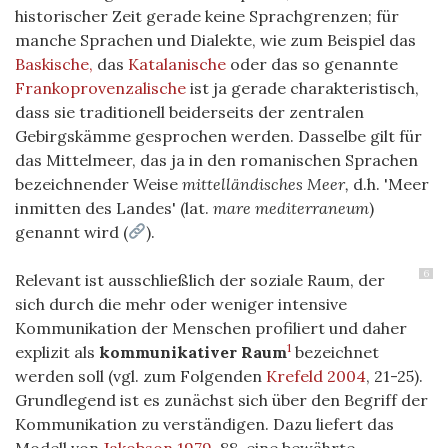
historischer Zeit gerade keine Sprachgrenzen; für
manche Sprachen und Dialekte, wie zum Beispiel das
Baskische,
das
Katalanische
oder das so genannte
Frankoprovenzalische
ist ja gerade charakteristisch,
dass sie traditionell beiderseits der zentralen
Gebirgskämme gesprochen werden. Dasselbe gilt für
das Mittelmeer, das ja in den romanischen Sprachen
bezeichnender Weise
mittelländisches Meer,
d.h. 'Meer
inmitten des Landes' (lat.
mare mediterraneum
)
genannt wird (
).
6
Relevant ist ausschließlich der soziale Raum, der
sich durch die mehr oder weniger intensive
Kommunikation der Menschen profiliert und daher
1
explizit als
kommunikativer Raum
bezeichnet
werden soll (vgl. zum Folgenden
Krefeld 2004
, 21-25).
Grundlegend ist es zunächst sich über den Begriff der
Kommunikation zu verständigen. Dazu liefert das
Modell von
Jakobson 1979
, 88, eine bewährte