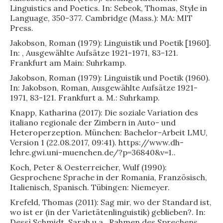
Linguistics and Poetics. In: Sebeok, Thomas, Style in
Language, 350-377. Cambridge (Mass.): MA: MIT
Press.
Jakobson, Roman (1979): Linguistik und Poetik [1960].
In: , Ausgewählte Aufsätze 1921-1971, 83-121.
Frankfurt am Main: Suhrkamp.
Jakobson, Roman (1979): Linguistik und Poetik (1960).
In: Jakobson, Roman, Ausgewählte Aufsätze 1921-
1971, 83-121. Frankfurt a. M.: Suhrkamp.
Knapp, Katharina (2017): Die soziale Variation des
italiano regionale der Zimbern in Auto- und
Heteroperzeption. München: Bachelor-Arbeit LMU,
Version 1 (22.08.2017, 09:41). https://www.dh-
lehre.gwi.uni-muenchen.de/?p=36840&v=1..
Koch, Peter & Oesterreicher, Wulf (1990):
Gesprochene Sprache in der Romania, Französisch,
Italienisch, Spanisch. Tübingen: Niemeyer.
Krefeld, Thomas (2011): Sag mir, wo der Standard ist,
wo ist er (in der Varietätenlinguistik) geblieben?. In:
Dessì Schmidt, Sarah u.a., Rahmen des Sprechens.