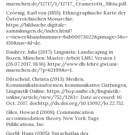
muenchen.de/12717/1/12717_Cramerotti_Silvia.pdf.
Czörnig, Karl von (1855): Ethnographische Karte der
Österreichischen Monarchie.
https://bildsuche.digitale-
sammlungen.de/index.html?
c=viewer&bandnummer=bsb00073022&pimage=3&v=
150&nav=&l=de.
Dauhrer, Julia (2017): Linguistic Landscaping in
Bozen. München: Master-Arbeit LMU, Version 1
(26.07.2017, 18:16). https://www.dh-lehre.gwi.uni-
muenchen.de/?p=62199&v=1.
Dürscheid, Christa (2013): Medien,
Kommunikationsformen, kommunikative Gattungen,
Linguistik Online. https://bop.unibe.ch/linguistik-
online/article/view/752/1283>. Date accessed: 16
Oct. 2017. doi:http://dx.doi.org/10.13092/lo.22.752.
Giles, Howard (2008): Communication
accommodation theory. New York: Sage
Publications, Inc.
Goebl, Hans (2005): Sprachatlas des