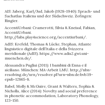
AIS: Jaberg, Karl/Jud, Jakob (1928-1940): Sprach- und
Sachatlas Italiens und der Südschweiz. Zofingen:
Ringier.
AccentiUrbani: Cramerotti, Silvia & Kneissl, Fabian,
AccentiUrbani.
http://labs.play4science.org/accentiurbani/.
AdIS: Krefeld, Thomas & Lücke, Stephan, Atlante
linguistico digitale dell’Italia e della Svizzera
meridionale (AdIS). https://www.adis2.gwi.uni-
muenchen.de/.
Alessandra Puglisi (2011): I bambini di Enna e il
siciliano. München: MA-Arbeit LMU. http://nbn-
resolving.de/urn/resolver.pl?urn=nbn:de:bvb:19-
epub-12865-8.
Babel, Molly & McGuire, Grant & Walters, Sophia &
Nicholls, Alice (2014): Novelty and social preference
in phonetic accommodation, Laboratory Phonology,
123-150.