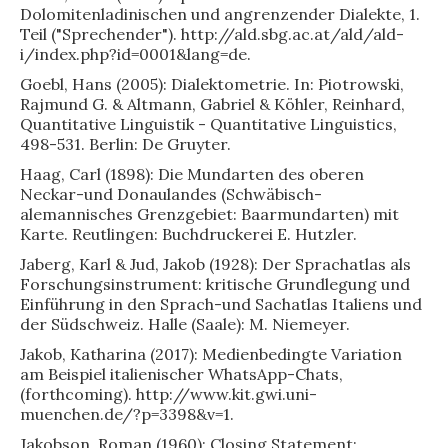
Dolomitenladinischen und angrenzender Dialekte, 1.
Teil ("Sprechender"). http://ald.sbg.ac.at/ald/ald-
i/index.php?id=0001&lang=de.
Goebl, Hans (2005): Dialektometrie. In: Piotrowski,
Rajmund G. & Altmann, Gabriel & Köhler, Reinhard,
Quantitative Linguistik - Quantitative Linguistics,
498-531. Berlin: De Gruyter.
Haag, Carl (1898): Die Mundarten des oberen
Neckar-und Donaulandes (Schwäbisch-
alemannisches Grenzgebiet: Baarmundarten) mit
Karte. Reutlingen: Buchdruckerei E. Hutzler.
Jaberg, Karl & Jud, Jakob (1928): Der Sprachatlas als
Forschungsinstrument: kritische Grundlegung und
Einführung in den Sprach-und Sachatlas Italiens und
der Südschweiz. Halle (Saale): M. Niemeyer.
Jakob, Katharina (2017): Medienbedingte Variation
am Beispiel italienischer WhatsApp-Chats,
(forthcoming). http://www.kit.gwi.uni-
muenchen.de/?p=3398&v=1.
Jakobson, Roman (1960): Closing Statement: