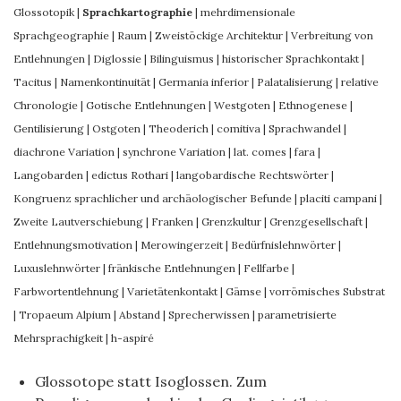
Glossotopik
|
Sprachkartographie
|
mehrdimensionale
Sprachgeographie
|
Raum
|
Zweistöckige Architektur
|
Verbreitung von
Entlehnungen
|
Diglossie
|
Bilinguismus
|
historischer Sprachkontakt
|
Tacitus
|
Namenkontinuität
|
Germania inferior
|
Palatalisierung
|
relative
Chronologie
|
Gotische Entlehnungen
|
Westgoten
|
Ethnogenese
|
Gentilisierung
|
Ostgoten
|
Theoderich
|
comitiva
|
Sprachwandel
|
diachrone Variation
|
synchrone Variation
|
lat. comes
|
fara
|
Langobarden
|
edictus Rothari
|
langobardische Rechtswörter
|
Kongruenz sprachlicher und archäologischer Befunde
|
placiti campani
|
Zweite Lautverschiebung
|
Franken
|
Grenzkultur
|
Grenzgesellschaft
|
Entlehnungsmotivation
|
Merowingerzeit
|
Bedürfnislehnwörter
|
Luxuslehnwörter
|
fränkische Entlehnungen
|
Fellfarbe
|
Farbwortentlehnung
|
Varietätenkontakt
|
Gämse
|
vorrömisches Substrat
|
Tropaeum Alpium
|
Abstand
|
Sprecherwissen
|
parametrisierte
Mehrsprachigkeit
|
h-aspiré
Glossotope statt Isoglossen. Zum