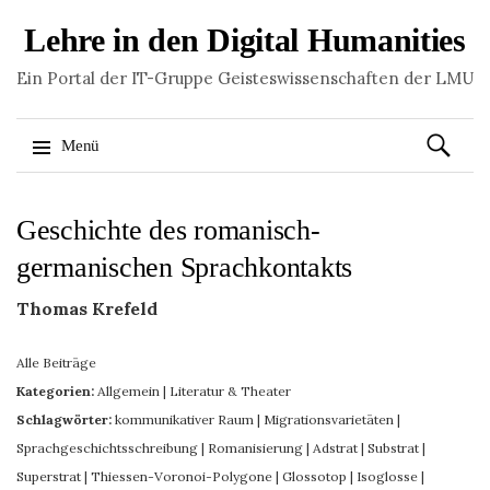
Lehre in den Digital Humanities
Ein Portal der IT-Gruppe Geisteswissenschaften der LMU
Suchen
Menü
nach:
Springe
Geschichte des romanisch-
zum
Inhalt
germanischen Sprachkontakts
Thomas Krefeld
Alle Beiträge
Kategorien:
Allgemein
|
Literatur & Theater
Schlagwörter:
kommunikativer Raum
|
Migrationsvarietäten
|
Sprachgeschichtsschreibung
|
Romanisierung
|
Adstrat
|
Substrat
|
Superstrat
|
Thiessen-Voronoi-Polygone
|
Glossotop
|
Isoglosse
|