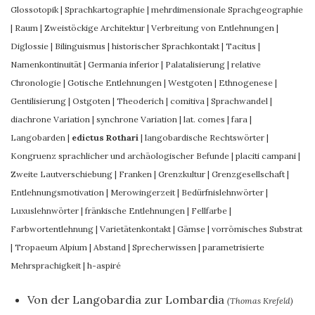
Glossotopik
|
Sprachkartographie
|
mehrdimensionale Sprachgeographie
|
Raum
|
Zweistöckige Architektur
|
Verbreitung von Entlehnungen
|
Diglossie
|
Bilinguismus
|
historischer Sprachkontakt
|
Tacitus
|
Namenkontinuität
|
Germania inferior
|
Palatalisierung
|
relative
Chronologie
|
Gotische Entlehnungen
|
Westgoten
|
Ethnogenese
|
Gentilisierung
|
Ostgoten
|
Theoderich
|
comitiva
|
Sprachwandel
|
diachrone Variation
|
synchrone Variation
|
lat. comes
|
fara
|
Langobarden
|
edictus Rothari
|
langobardische Rechtswörter
|
Kongruenz sprachlicher und archäologischer Befunde
|
placiti campani
|
Zweite Lautverschiebung
|
Franken
|
Grenzkultur
|
Grenzgesellschaft
|
Entlehnungsmotivation
|
Merowingerzeit
|
Bedürfnislehnwörter
|
Luxuslehnwörter
|
fränkische Entlehnungen
|
Fellfarbe
|
Farbwortentlehnung
|
Varietätenkontakt
|
Gämse
|
vorrömisches Substrat
|
Tropaeum Alpium
|
Abstand
|
Sprecherwissen
|
parametrisierte
Mehrsprachigkeit
|
h-aspiré
Von der Langobardia zur Lombardia
(Thomas Krefeld)