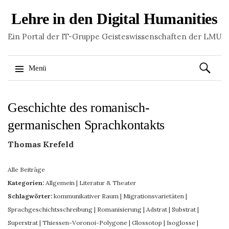
Lehre in den Digital Humanities
Ein Portal der IT-Gruppe Geisteswissenschaften der LMU
Suchen
Menü
nach:
Springe
Geschichte des romanisch-
zum
Inhalt
germanischen Sprachkontakts
Thomas Krefeld
Alle Beiträge
Kategorien:
Allgemein
|
Literatur & Theater
Schlagwörter:
kommunikativer Raum
|
Migrationsvarietäten
|
Sprachgeschichtsschreibung
|
Romanisierung
|
Adstrat
|
Substrat
|
Superstrat
|
Thiessen-Voronoi-Polygone
|
Glossotop
|
Isoglosse
|