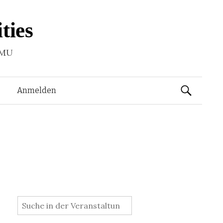
ties
LMU
Suchen
Anmelden
nach:
: