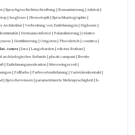
en
|
Sprachgeschichtsschreibung
|
Romanisierung
|
Adstrat
|
otop
|
Isoglosse
|
Glossotopik
|
Sprachkartographie
|
e Architektur
|
Verbreitung von Entlehnungen
|
Diglossie
|
ontinuität
|
Germania inferior
|
Palatalisierung
|
relative
genese
|
Gentilisierung
|
Ostgoten
|
Theoderich
|
comitiva
|
lat. comes
|
fara
|
Langobarden
|
edictus Rothari
|
d archäologischer Befunde
|
placiti campani
|
Zweite
ft
|
Entlehnungsmotivation
|
Merowingerzeit
|
hnungen
|
Fellfarbe
|
Farbwortentlehnung
|
Varietätenkontakt
|
nd
|
Sprecherwissen
|
parametrisierte Mehrsprachigkeit
|
h-