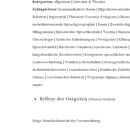
Kategorien:
Allgemein
|
Literatur & Theater
Schlagwörter:
kommunikativer Raum
|
Migrationsvarietät
Substrat
|
Superstrat
|
Thiessen-Voronoi-Polygone
|
Gloss
mehrdimensionale Sprachgeographie
|
Raum
|
Zweistöckig
Bilinguismus
|
historischer Sprachkontakt
|
Tacitus
|
Namenk
Chronologie
|
Gotische Entlehnungen
|
Westgoten
|
Ethno
Sprachwandel
|
diachrone Variation
|
synchrone Variation
|
langobardische Rechtswörter
|
Kongruenz sprachlicher un
Lautverschiebung
|
Franken
|
Grenzkultur
|
Grenzgesellscha
Bedürfnislehnwörter
|
Luxuslehnwörter
|
fränkische Entle
Gämse
|
vorrömisches Substrat
|
Tropaeum Alpium
|
Absta
aspiré
Reflexe der Ostgoten
(Thomas Krefeld)
Zeige Standardansicht der Veranstaltung.