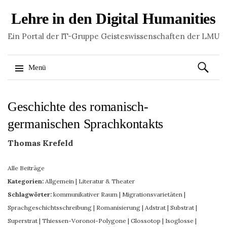
Lehre in den Digital Humanities
Ein Portal der IT-Gruppe Geisteswissenschaften der LMU
Suchen
Menü
nach:
Springe
Geschichte des romanisch-
zum
Inhalt
germanischen Sprachkontakts
Thomas Krefeld
Alle Beiträge
Kategorien:
Allgemein
|
Literatur & Theater
Schlagwörter:
kommunikativer Raum
|
Migrationsvarietäten
|
Sprachgeschichtsschreibung
|
Romanisierung
|
Adstrat
|
Substrat
|
Superstrat
|
Thiessen-Voronoi-Polygone
|
Glossotop
|
Isoglosse
|