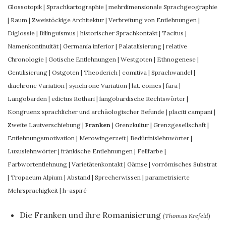
Glossotopik
|
Sprachkartographie
|
mehrdimensionale Sprachgeographie
|
Raum
|
Zweistöckige Architektur
|
Verbreitung von Entlehnungen
|
Diglossie
|
Bilinguismus
|
historischer Sprachkontakt
|
Tacitus
|
Namenkontinuität
|
Germania inferior
|
Palatalisierung
|
relative
Chronologie
|
Gotische Entlehnungen
|
Westgoten
|
Ethnogenese
|
Gentilisierung
|
Ostgoten
|
Theoderich
|
comitiva
|
Sprachwandel
|
diachrone Variation
|
synchrone Variation
|
lat. comes
|
fara
|
Langobarden
|
edictus Rothari
|
langobardische Rechtswörter
|
Kongruenz sprachlicher und archäologischer Befunde
|
placiti campani
|
Zweite Lautverschiebung
|
Franken
|
Grenzkultur
|
Grenzgesellschaft
|
Entlehnungsmotivation
|
Merowingerzeit
|
Bedürfnislehnwörter
|
Luxuslehnwörter
|
fränkische Entlehnungen
|
Fellfarbe
|
Farbwortentlehnung
|
Varietätenkontakt
|
Gämse
|
vorrömisches Substrat
|
Tropaeum Alpium
|
Abstand
|
Sprecherwissen
|
parametrisierte
Mehrsprachigkeit
|
h-aspiré
Die Franken und ihre Romanisierung
(Thomas Krefeld)